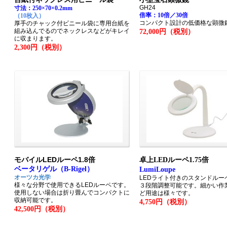
GH24
寸法：250×70×0.2mm
倍率：10倍／30倍
（10枚入）
コンパクト設計の低価格な顕微
厚手のチャック付ビニール袋に専用台紙を
組み込んでるのでネックレスなどがキレイ
72,000円（税別）
に収まります。
2,300円（税別）
モバイルLEDルーペ1.8倍
卓上LEDルーペ1.75倍
ベータリゲル（B-Rigel）
LumiLoupe
オーツカ光学
LEDライト付きのスタンドルー
様々な分野で使用できるLEDルーペです。
３段階調整可能です。細かい作
使用しない場合は折り畳んでコンパクトに
ど用途は様々です。
収納可能です。
4,750円（税別）
42,500円（税別）