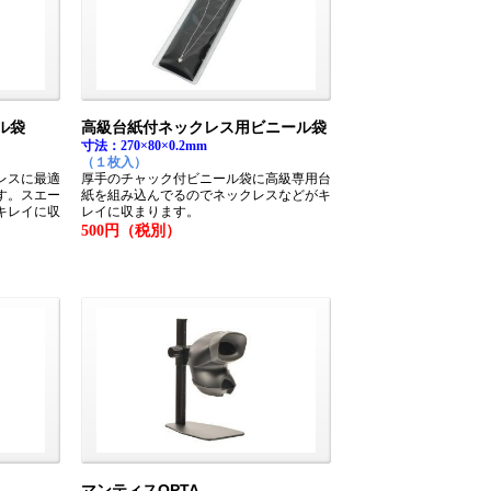
ル袋
高級台紙付ネックレス用ビニール袋
寸法：270×80×0.2mm
（１枚入）
レスに最適
厚手のチャック付ビニール袋に高級専用台
す。スエー
紙を組み込んでるのでネックレスなどがキ
キレイに収
レイに収まります。
500円（税別）
マンティスOPTA