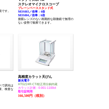
ステレオマイクロスコープ
プレーンベーススタンド式
鏡です。
MOS003／倍率：4倍
MOS004／倍率：6倍
接眼レンズのない画期的な顕微鏡で無理の
ない姿勢で観察できます。
高精度カラット天びん
新光電子
HTG224R-CT/校正用分銅内蔵
ペで調光は
カラット計測：0.001-1100ct
業、検査な
取引証明用
166,500円（税別）