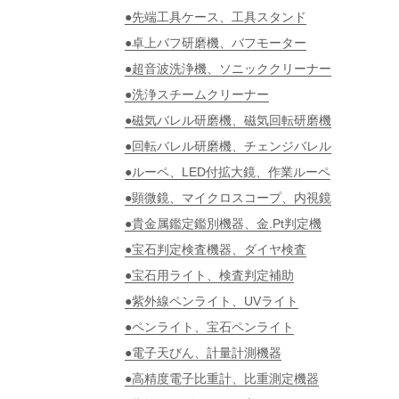
●先端工具ケース、工具スタンド
●卓上バフ研磨機、バフモーター
●超音波洗浄機、ソニッククリーナー
●洗浄スチームクリーナー
●磁気バレル研磨機、磁気回転研磨機
●回転バレル研磨機、チェンジバレル
●ルーペ、LED付拡大鏡、作業ルーペ
●顕微鏡、マイクロスコープ、内視鏡
●貴金属鑑定鑑別機器、金.Pt判定機
●宝石判定検査機器、ダイヤ検査
●宝石用ライト、検査判定補助
●紫外線ペンライト、UVライト
●ペンライト、宝石ペンライト
●電子天びん、計量計測機器
●高精度電子比重計、比重測定機器