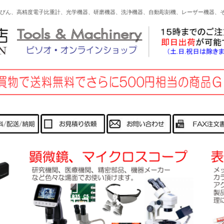
びん、高精度電子比重計、光学機器、研磨機器、洗浄機器、自動彫刻機、レーザー機器、