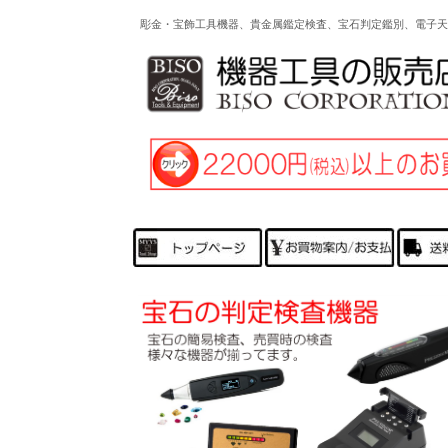
彫金・宝飾工具機器、貴金属鑑定検査、宝石判定鑑別、電子天