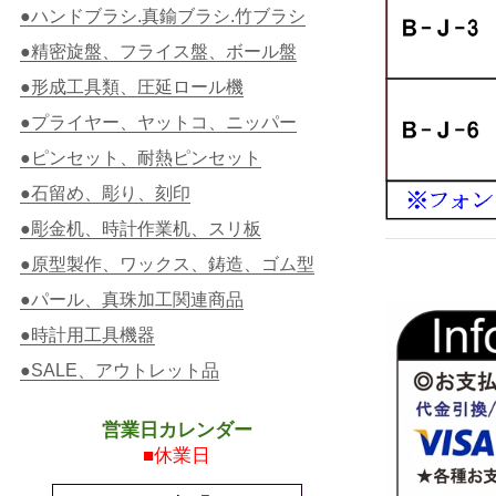
●ハンドブラシ.真鍮ブラシ.竹ブラシ
●精密旋盤、フライス盤、ボール盤
●形成工具類、圧延ロール機
●プライヤー、ヤットコ、ニッパー
●ピンセット、耐熱ピンセット
●石留め、彫り、刻印
●彫金机、時計作業机、スリ板
●原型製作、ワックス、鋳造、ゴム型
●パール、真珠加工関連商品
●時計用工具機器
●SALE、アウトレット品
営業日カレンダー
■休業日