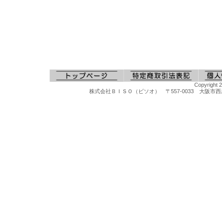
Copyright 
株式会社ＢＩＳＯ（ビソオ） 〒557-0033 大阪市西成区梅南1-
貴金属や宝石の鑑定鑑別、宝石判定鑑別、貴金属分析、判定機器各種、貴金属テスターGKS-300、貴金属テスターGKS-3000、試金棒、試金石、ダイヤモンドセレクターⅣ、モアサナイト判定器、合成ルビーテスター、ジェムテスター、デュオテスター、ダイヤモンド査定機器、金、プラチナ買取り査定機器、ダイヤモンドの判定、紫外線ライト、ＵＶライト、宝石用ライト、宝石鑑定用ルーペ、宝石用デーライト、ダイヤモンドテスター、宝石顕微鏡、Ｘ線分析装置、貴金属買取査定機材、ジュエリー判定器材、宝石用ピンセット、ジュエリー天びん、貴金属Ｘ線分析装置、貴金属測定機器、貴金属比重計、宝石反射率計、宝石用ペンライト
マイクログラインダー、ハンピースグラインダー、リューター、先端工具、スチールバー、軸付ポイント、松風セラミックポイント、セラポイント、セラミックポイントハード、豆バフ、ミニバフ、マンドレール、先端ポイント、研磨ポイント、先端工具ケース、工具スタンド、卓上バフ研磨機、卓上集塵機、バフモーター、両頭グラインダー、研磨バフグラインダー、卓上バフモーター、研磨バフ、超音波洗浄機、洗浄器、洗浄機器、スチームクリーナー、磁気バレル研磨機、回転研磨機、回転バレル機、宝石鑑定ルーペ、10倍ルーペ、ジュエリー観察ルーペ、ヘッドルーペ、作業ルーペ、宝石鑑定鑑別器材、宝石の判定検査機器、ダイヤモンド鑑定機器、MAXダイヤモンド判定器、ダイヤモンドメイトA、ダイヤモンドゲージ、ダイヤモンド１型、２型判定、マルチテスター、ジェムテスター、デュオテスター、反射率宝石判定器、偏光器、宝石偏光器、宝石屈折計、宝石屈折液、二色鏡、分光器、ダイヤモンド査定チャート、カラーストーンチャート、紫外線ライト、
ス厚手ビニール袋、ネックレス用チャック付ビニール袋、アクセサリー用チャック付ビニール袋、パールネックレス用厚手ビニール袋、真珠ネックレス用ビニール袋、オメガネックレス用チャック付ビニール袋、チャック付厚手ビニール袋、