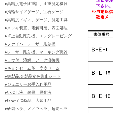
●高精度電子比重計、比重測定機器
●指輪サイズゲージ、宝石ゲージ
●高精度ノギス、ゲージ、測定工具
●メッキ装置、電解研磨、表面処理
●卓上自動彫刻機、エングレービング
●ファイバーレーザー彫刻機
●レーザー彫刻機、マーキング機器
●ロウ付、溶解、アーク溶接機
●キョンセーム革、鹿皮セーム
●銀製品.金製品変色防止シート
●ジュエリーお手入れ用品
●いぶし液、銀黒、黒化液
●販売促進商品、店頭用品
●研磨ヘラ、メノウヘラ、超硬ヘラ