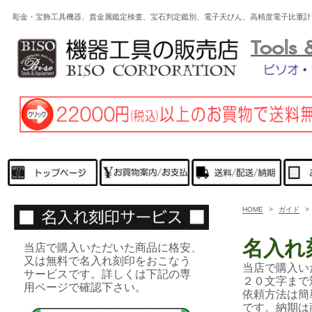
彫金・宝飾工具機器、貴金属鑑定検査、宝石判定鑑別、電子天びん、高精度電子比重計
HOME
>
ガイド
>
名入れ
当店で購入いただいた商品に格安、
又は無料で名入れ刻印をおこなう
当店で購入い
サービスです。詳しくは下記の専
２０文字まで
用ページで確認下さい。
依頼方法は簡
です。納期は