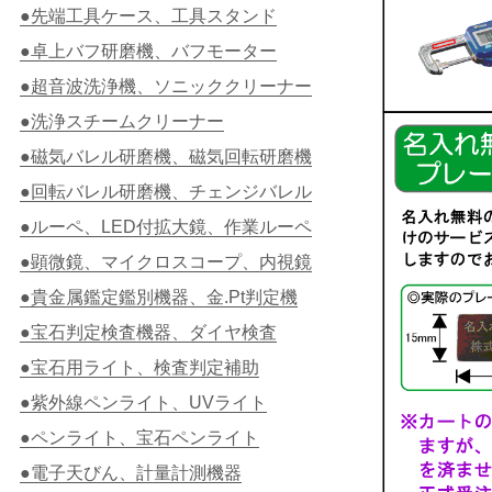
●先端工具ケース、工具スタンド
●卓上バフ研磨機、バフモーター
●超音波洗浄機、ソニッククリーナー
●洗浄スチームクリーナー
●磁気バレル研磨機、磁気回転研磨機
●回転バレル研磨機、チェンジバレル
●ルーペ、LED付拡大鏡、作業ルーペ
●顕微鏡、マイクロスコープ、内視鏡
●貴金属鑑定鑑別機器、金.Pt判定機
●宝石判定検査機器、ダイヤ検査
●宝石用ライト、検査判定補助
●紫外線ペンライト、UVライト
●ペンライト、宝石ペンライト
●電子天びん、計量計測機器