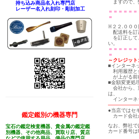
ますので、弊
持ち込み商品名入れ専門店
レーザー名入れ刻印・彫刻加工
＝＝＝＝＝＝
＝
※２２.００
配送料を訂正
を訂正して
い。
＝＝＝＝＝＝
＝
～クレジット
■インターネ
利用履歴と金
が
上がる前
■金額変更処
会社から、
は、
インターネ
――――――
●当店ではセ
鑑定鑑別の機器専門
カード会社
なお、弊社で
宝石の鑑定検査機器、貴金属の鑑定鑑
カード番号は
別機器、その他商品、買取り店、質店
などで使用する用品、備品の専門店