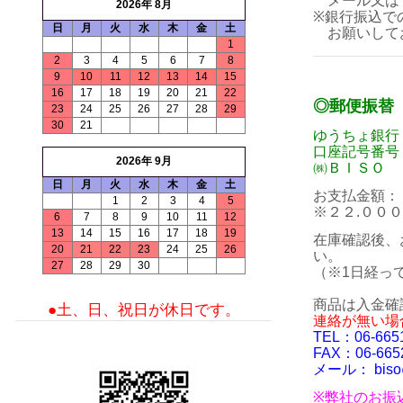
メール又は
2026年 8月
※銀行振込で
日
月
火
水
木
金
土
お願いして
1
2
3
4
5
6
7
8
9
10
11
12
13
14
15
16
17
18
19
20
21
22
◎郵便振替
23
24
25
26
27
28
29
30
21
ゆうちょ銀行
口座記号番号
2026年 9月
㈱ＢＩＳＯ 
日
月
火
水
木
金
土
お支払金額：
1
2
3
4
5
※２２.００
6
7
8
9
10
11
12
13
14
15
16
17
18
19
在庫確認後、
20
21
22
23
24
25
26
い。
27
28
29
30
（※1日経っ
商品は入金確
●土、日、祝日が休日です。
連絡が無い場
TEL：06-665
FAX：06-665
メール：
biso
※弊社のお振