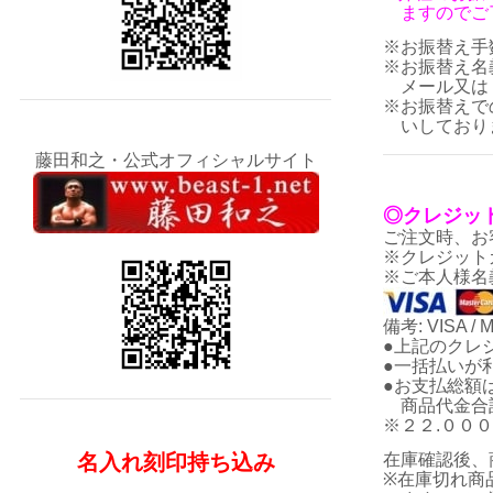
ますのでご了
※お振替え手
※お振替え名
メール又は
※お振替えで
いしてお
り
藤田和之・公式オフィシャルサイト
◎クレジッ
ご注文時、お
※クレジット
※ご本人様名
備考: VISA / M
●上記のクレ
●一括払いが
●お支払総額
商品代金合
※２２.００
名入れ刻印持ち込み
在庫確認後、
※在庫切れ商