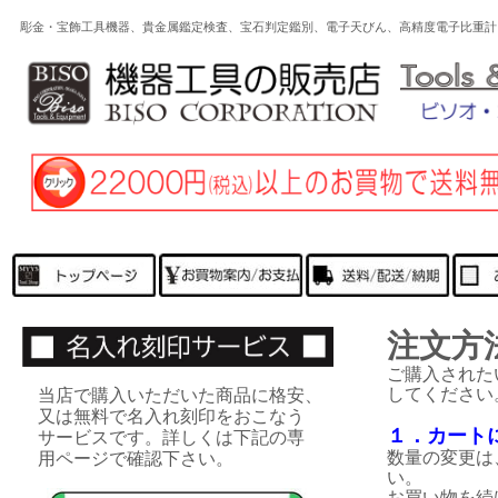
彫金・宝飾工具機器、貴金属鑑定検査、宝石判定鑑別、電子天びん、高精度電子比重計
注文方
ご購入された
してください
当店で購入いただいた商品に格安、
又は無料で名入れ刻印をおこなう
１．カート
サービスです。詳しくは下記の専
数量の変更は
用ページで確認下さい。
い。
お買い物を続