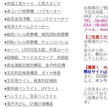
●先端工具ケース、工具スタンド
お客様のご登
●卓上バフ研磨機、バフモーター
で注文
内容、
FAX・メール
●超音波洗浄機、ソニッククリーナー
TEL：06-665
FAX：06-665
●洗浄スチームクリーナー
メール：
biso
●磁気バレル研磨機、磁気回転研磨機
【ご注意くだ
お客様のメー
●回転バレル研磨機、チェンジバレル
す。
●ルーペ、LED付拡大鏡、作業ルーペ
あらかじめ、
また、弊社か
●顕微鏡、マイクロスコープ、内視鏡
してください
●貴金属鑑定鑑別機器、金.Pt判定機
【重要！ ※
弊社サイトは
●宝石判定検査機器、ダイヤ検査
また、店頭販
しく
、
オンラ
●宝石用ライト、検査判定補助
●紫外線ペンライト、UVライト
ご注文をいた
ただいており
●ペンライト、宝石ペンライト
（在庫がそろ
す）
●電子天びん、計量計測機器