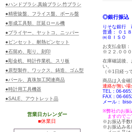
●ハンドブラシ.真鍮ブラシ.竹ブラシ
●精密旋盤、フライス盤、ボール盤
◎銀行振込
●形成工具類、圧延ロール機
りそな銀行
普通： ０１
●プライヤー、ヤットコ、ニッパー
㈱ＢＩＳＯ 
●ピンセット、耐熱ピンセット
お支払金額：
●石留め、彫り、刻印
※２２.００
●彫金机、時計作業机、スリ板
在庫確認後、
い。
●原型製作、ワックス、鋳造、ゴム型
（※1日経っ
●パール、真珠加工関連商品
商品は入金確
連絡が無い場
●時計用工具機器
TEL：06-665
FAX：06-665
●SALE、アウトレット品
メール：
biso
※弊社のお振
営業日カレンダー
ますのでご了
■休業日
※お振込手数
※お振込み名