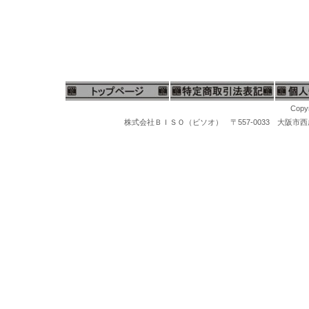
Copyr
株式会社ＢＩＳＯ（ビソオ） 〒557-0033 大阪市西成区梅南1-
マイクログラインダー、ハンピースグラインダー、リューター、先端工具、スチールバー、軸付ポイント、松風セラミックポイント、セラポイント、セラミックポイントハード、豆バフ、ミニバフ、マンドレール、先端ポイント、研磨ポイント、先端工具ケース、工具スタンド、卓上バフ研磨機、卓上集塵機、バフモーター、両頭グラインダー、研磨バフグラインダー、卓上バフモーター、研磨バフ、超音波洗浄機、洗浄器、洗浄機器、スチームクリーナー、磁気バレル研磨機、回転研磨機、回転バレル機、宝石鑑定ルーペ、10倍ルーペ、ジュエリー観察ルーペ、ヘッドルーペ、作業ルーペ、宝石鑑定鑑別器材、宝石の判定検査機器、ダイヤモンド鑑定機器、MAXダイヤモンド判定器、ダイヤモンドメイトA、ダイヤモンドゲージ、ダイヤモンド１型、２型判定、マルチテスター、ジェムテスター、デュオテスター、反射率宝石判定器、偏光器、宝石偏光器、宝石屈折計、宝石屈折液、二色鏡、分光器、ダイヤモンド査定チャート、カラーストーンチャート、紫外線ライト、
ス厚手ビニール袋、ネックレス用チャック付ビニール袋、アクセサリー用チャック付ビニール袋、パールネックレス用厚手ビニール袋、真珠ネックレス用ビニール袋、オメガネックレス用チャック付ビニール袋、チャック付厚手ビニール袋、