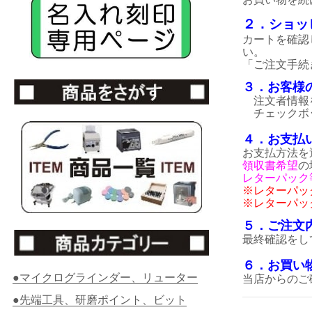
２．ショッ
カートを確認
い。
「ご注文手続
３．お客様
注文者情報
チェックボ
４．お支払
お支払方法を
領収書希望
の
レターパック
※レターパッ
※レターパッ
５．ご注文
最終確認をし
６．お買い
●マイクログラインダー、リューター
当店からのご
●先端工具、研磨ポイント、ビット