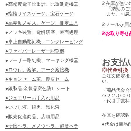
※在庫が無い
●高精度電子比重計、比重測定機器
「納期のご
●指輪サイズゲージ、宝石ゲージ
また、お急ぎ
●高精度ノギス、ゲージ、測定工具
※メールが届
●メッキ装置、電解研磨、表面処理
※お取り寄せ
●卓上自動彫刻機、エングレービング
●ファイバーレーザー彫刻機
お支払
●レーザー彫刻機、マーキング機器
●ロウ付、溶解、アーク溶接機
◎代金引換
ご注文確定後
●キョンセーム革、鹿皮セーム
い。
●銀製品.金製品変色防止シート
・商品代金合
※２２.００
●ジュエリーお手入れ用品
・代引手数料
３３.０
●いぶし液、銀黒、黒化液
在庫を確認致
●販売促進商品、店頭用品
●代金は商品
●研磨ヘラ、メノウヘラ、超硬ヘラ