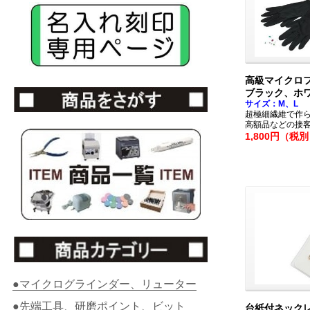
高級マイクロ
ブラック、ホ
サイズ：M、L
超極細繊維で作
高額品などの接
1,800円（税
●マイクログラインダー、リューター
●先端工具、研磨ポイント、ビット
台紙付ネック