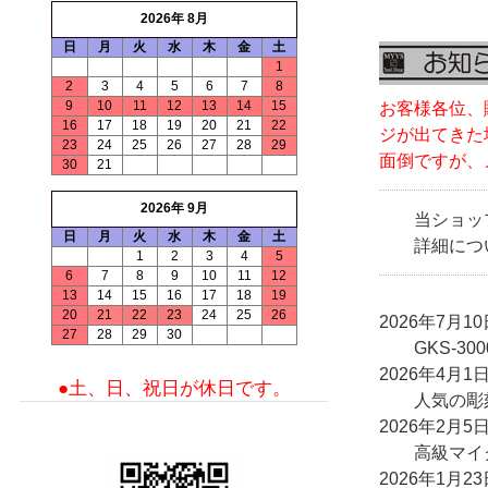
2026年 8月
日
月
火
水
木
金
土
1
2
3
4
5
6
7
8
9
10
11
12
13
14
15
お客様各位、
16
17
18
19
20
21
22
ジ
が出てきた
23
24
25
26
27
28
29
面倒
ですが、
30
21
2026年 9月
当ショップ
日
月
火
水
木
金
土
詳細につ
1
2
3
4
5
6
7
8
9
10
11
12
13
14
15
16
17
18
19
20
21
22
23
24
25
26
2026年7月10
27
28
29
30
GKS-30
2026年4月1
●土、日、祝日が休日です。
人気の彫刻
2026年2月5
高級マイク
2026年1月23