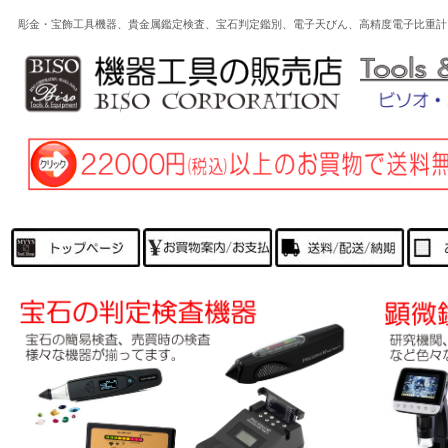
彫金・宝飾工具機器、貴金属鑑定検査、宝石判定鑑別、電子天びん、高精度電子比重計