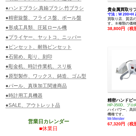
●ハンドブラシ.真鍮ブラシ.竹ブラシ
貴金属買取りプ
寸法：W 200×H 
●精密旋盤、フライス盤、ボール盤
買取り店、質店
す。８種類の価
●形成工具類、圧延ロール機
38,800円（税
●プライヤー、ヤットコ、ニッパー
●ピンセット、耐熱ピンセット
●石留め、彫り、刻印
●彫金机、時計作業机、スリ板
●原型製作、ワックス、鋳造、ゴム型
●パール、真珠加工関連商品
●時計用工具機器
精密ハンドピ
●SALE、アウトレット品
HP-350D、プロ
ハイパワー、高
機種です。
Mr.Meister
営業日カレンダー
67,320円（税
■休業日