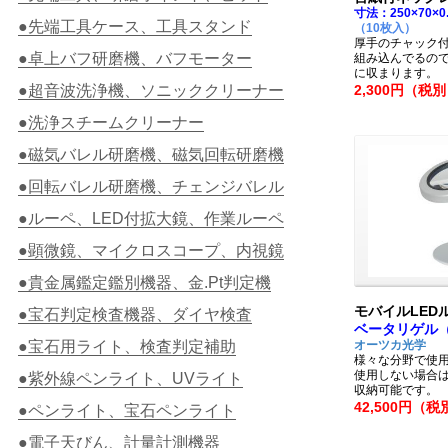
寸法：250×70×0
●先端工具ケース、工具スタンド
（10枚入）
厚手のチャック
●卓上バフ研磨機、バフモーター
組み込んでるの
に収まります。
●超音波洗浄機、ソニッククリーナー
2,300円（税
●洗浄スチームクリーナー
●磁気バレル研磨機、磁気回転研磨機
●回転バレル研磨機、チェンジバレル
●ルーペ、LED付拡大鏡、作業ルーペ
●顕微鏡、マイクロスコープ、内視鏡
●貴金属鑑定鑑別機器、金.Pt判定機
モバイルLEDル
●宝石判定検査機器、ダイヤ検査
ベータリゲル（B
●宝石用ライト、検査判定補助
オーツカ光学
様々な分野で使用
使用しない場合
●紫外線ペンライト、UVライト
収納可能です。
42,500円（税
●ペンライト、宝石ペンライト
●電子天びん、計量計測機器