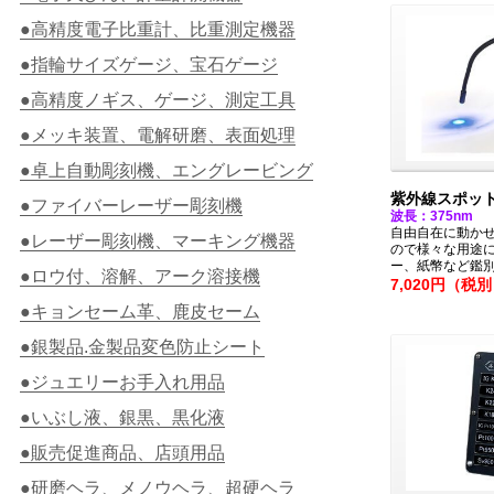
●高精度電子比重計、比重測定機器
●指輪サイズゲージ、宝石ゲージ
●高精度ノギス、ゲージ、測定工具
●メッキ装置、電解研磨、表面処理
●卓上自動彫刻機、エングレービング
紫外線スポッ
●ファイバーレーザー彫刻機
波長：375nm
自由自在に動か
●レーザー彫刻機、マーキング機器
ので様々な用途
ー、紙幣など鑑
●ロウ付、溶解、アーク溶接機
7,020円（税
●キョンセーム革、鹿皮セーム
●銀製品.金製品変色防止シート
●ジュエリーお手入れ用品
●いぶし液、銀黒、黒化液
●販売促進商品、店頭用品
●研磨ヘラ、メノウヘラ、超硬ヘラ