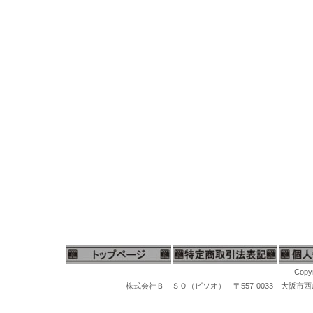
Copyr
株式会社ＢＩＳＯ（ビソオ） 〒557-0033 大阪市西成区梅南1-
マイクログラインダー、ハンピースグラインダー、リューター、先端工具、スチールバー、軸付ポイント、松風セラミックポイント、セラポイント、セラミックポイントハード、豆バフ、ミニバフ、マンドレール、先端ポイント、研磨ポイント、先端工具ケース、工具スタンド、卓上バフ研磨機、卓上集塵機、バフモーター、両頭グラインダー、研磨バフグラインダー、卓上バフモーター、研磨バフ、超音波洗浄機、洗浄器、洗浄機器、スチームクリーナー、磁気バレル研磨機、回転研磨機、回転バレル機、宝石鑑定ルーペ、10倍ルーペ、ジュエリー観察ルーペ、ヘッドルーペ、作業ルーペ、宝石鑑定鑑別器材、宝石の判定検査機器、ダイヤモンド鑑定機器、MAXダイヤモンド判定器、ダイヤモンドメイトA、ダイヤモンドゲージ、ダイヤモンド１型、２型判定、マルチテスター、ジェムテスター、デュオテスター、反射率宝石判定器、偏光器、宝石偏光器、宝石屈折計、宝石屈折液、二色鏡、分光器、ダイヤモンド査定チャート、カラーストーンチャート、紫外線ライト、
ス厚手ビニール袋、ネックレス用チャック付ビニール袋、アクセサリー用チャック付ビニール袋、パールネックレス用厚手ビニール袋、真珠ネックレス用ビニール袋、オメガネックレス用チャック付ビニール袋、チャック付厚手ビニール袋、