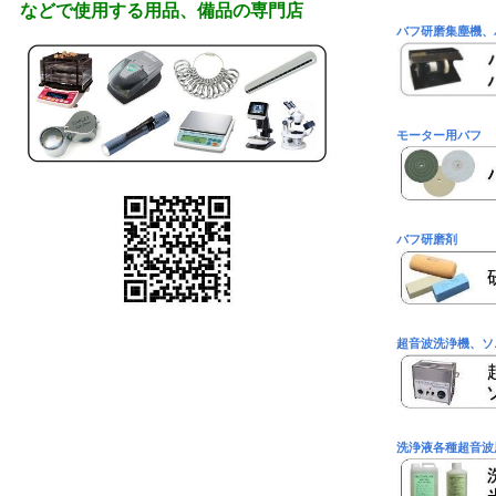
などで使用する用品、備品の専門店
バフ研磨集塵機、
モーター用バフ
バフ研磨剤
超音波洗浄機、ソ
洗浄液各種超音波