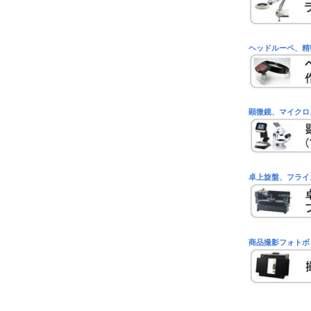
ヘッドルーペ、精
顕微鏡、マイクロ
卓上旋盤、フライ
商品撮影フォトボ