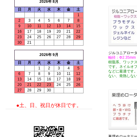
2026年 8月
日
月
火
水
木
金
土
1
2
3
4
5
6
7
8
9
10
11
12
13
14
15
16
17
18
19
20
21
22
23
24
25
26
27
28
29
30
21
ジルコニアロー
2026年 9月
軸径：Φ2.35mm
樹脂系、ワック
日
月
火
水
木
金
土
です。ネイルオ
1
2
3
4
5
などに最適です
6
7
8
9
10
11
12
ない、発熱しな
13
14
15
16
17
18
19
20
21
22
23
24
25
26
27
28
29
30
●土、日、祝日が休日です。
巣埋めロータリ