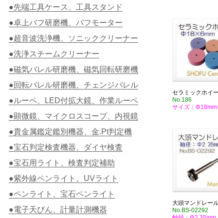
●先端工具ケース、工具スタンド
●卓上バフ研磨機、バフモーター
●超音波洗浄機、ソニッククリーナー
●洗浄スチームクリーナー
●磁気バレル研磨機、磁気回転研磨機
●回転バレル研磨機、チェンジバレル
セラミックホイ
●ルーペ、LED付拡大鏡、作業ルーペ
No.186
サイズ：Φ18mm
●顕微鏡、マイクロスコープ、内視鏡
●貴金属鑑定鑑別機器、金.Pt判定機
●宝石判定検査機器、ダイヤ検査
●宝石用ライト、検査判定補助
●紫外線ペンライト、UVライト
●ペンライト、宝石ペンライト
大頭マンドレー
●電子天びん、計量計測機器
No.BS-02292
軸径：Φ2.35mm