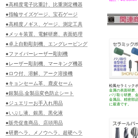
●高精度電子比重計、比重測定機器
●指輪サイズゲージ、宝石ゲージ
●高精度ノギス、ゲージ、測定工具
●メッキ装置、電解研磨、表面処理
●卓上自動彫刻機、エングレービング
●ファイバーレーザー彫刻機
●レーザー彫刻機、マーキング機器
●ロウ付、溶解、アーク溶接機
●キョンセーム革、鹿皮セーム
松風セラミック
金属の表面研磨
●銀製品.金製品変色防止シート
バリ取り研磨、
金属品、精密部
●ジュエリーお手入れ用品
に最適です。
●いぶし液、銀黒、黒化液
●販売促進商品、店頭用品
●研磨ヘラ、メノウヘラ、超硬ヘラ