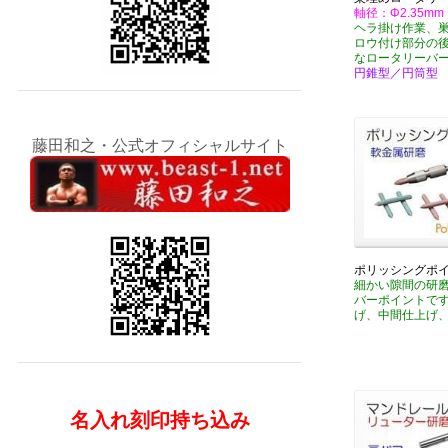
軸径：Φ2.35mm
ヘラ掛け作業、
ロウ付け部分の
なロータリーバ
円錐型／円筒型
藤田和之・公式オフィシャルサイト
ポリッシングポ
細かい隙間の研
バーポイントで
げ、中間仕上げ
名入れ刻印持ち込み