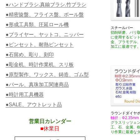
●ハンドブラシ.真鍮ブラシ.竹ブラシ
●精密旋盤、フライス盤、ボール盤
●形成工具類、圧延ロール機
スチールバー
切削研磨、バリ
●プライヤー、ヤットコ、ニッパー
に使用するビッ
金、プラモデル
●ピンセット、耐熱ピンセット
加工に最適です
●石留め、彫り、刻印
●彫金机、時計作業机、スリ板
●原型製作、ワックス、鋳造、ゴム型
●パール、真珠加工関連商品
●時計用工具機器
●SALE、アウトレット品
ラウンドダイヤポ
軸径：Φ2.35mm
営業日カレンダー
グラスリッツェ
工、石、金属、
■休業日
り作業に最適な