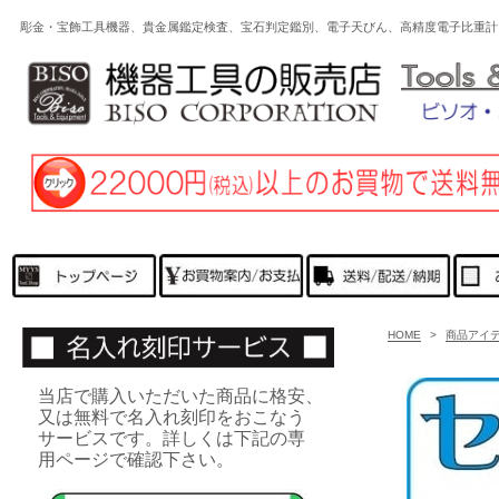
彫金・宝飾工具機器、貴金属鑑定検査、宝石判定鑑別、電子天びん、高精度電子比重計
HOME
>
商品アイ
当店で購入いただいた商品に格安、
又は無料で名入れ刻印をおこなう
サービスです。詳しくは下記の専
用ページで確認下さい。