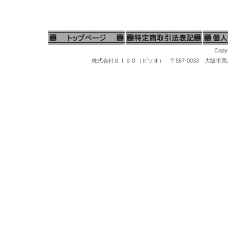
Copyr
株式会社ＢＩＳＯ（ビソオ） 〒557-0033 大阪市西成区梅南1-
マイクログラインダー、ハンピースグラインダー、リューター、先端工具、スチールバー、軸付ポイント、松風セラミックポイント、セラポイント、セラミックポイントハード、豆バフ、ミニバフ、マンドレール、先端ポイント、研磨ポイント、先端工具ケース、工具スタンド、卓上バフ研磨機、卓上集塵機、バフモーター、両頭グラインダー、研磨バフグラインダー、卓上バフモーター、研磨バフ、超音波洗浄機、洗浄器、洗浄機器、スチームクリーナー、磁気バレル研磨機、回転研磨機、回転バレル機、宝石鑑定ルーペ、10倍ルーペ、ジュエリー観察ルーペ、ヘッドルーペ、作業ルーペ、宝石鑑定鑑別器材、宝石の判定検査機器、ダイヤモンド鑑定機器、MAXダイヤモンド判定器、ダイヤモンドメイトA、ダイヤモンドゲージ、ダイヤモンド１型、２型判定、マルチテスター、ジェムテスター、デュオテスター、反射率宝石判定器、偏光器、宝石偏光器、宝石屈折計、宝石屈折液、二色鏡、分光器、ダイヤモンド査定チャート、カラーストーンチャート、紫外線ライト、
ス厚手ビニール袋、ネックレス用チャック付ビニール袋、アクセサリー用チャック付ビニール袋、パールネックレス用厚手ビニール袋、真珠ネックレス用ビニール袋、オメガネックレス用チャック付ビニール袋、チャック付厚手ビニール袋、