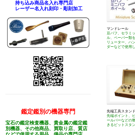
持ち込み商品名入れ専門店
レーザー名入れ刻印・彫刻加工
マンドレール
豆バフ、セラミ
ル、ペーパー類
リューター、ハ
ダーなどで使用
鑑定鑑別の機器専門
先端工具スタン
先端ポイント、
ールバーなどの
宝石の鑑定検査機器、貴金属の鑑定鑑
きるビットスタ
別機器、その他商品、買取り店、質店
などで使用する用品、備品の専門店