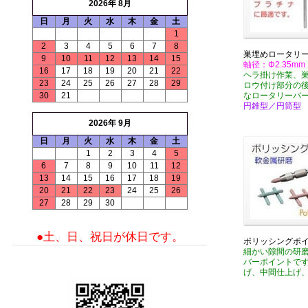
2026年 8月
日
月
火
水
木
金
土
1
2
3
4
5
6
7
8
巣埋めロータリ
9
10
11
12
13
14
15
軸径：Φ2.35mm
16
17
18
19
20
21
22
ヘラ掛け作業、
23
24
25
26
27
28
29
ロウ付け部分の
30
21
なロータリーバ
円錐型／円筒型
2026年 9月
日
月
火
水
木
金
土
1
2
3
4
5
6
7
8
9
10
11
12
13
14
15
16
17
18
19
20
21
22
23
24
25
26
27
28
29
30
●土、日、祝日が休日です。
ポリッシングポ
細かい隙間の研
バーポイントで
げ、中間仕上げ