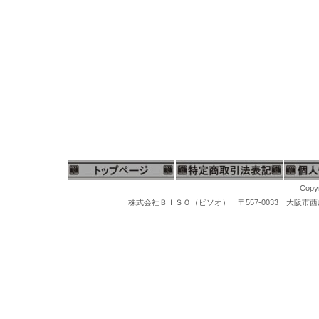
Copyr
株式会社ＢＩＳＯ（ビソオ） 〒557-0033 大阪市西成区梅南1-
カッターポイント、スチールバー、先端工具、リュータービット、研磨ビット、切削ビット、切削工具、ルーターバー、リューター先端工具、メルファーバー、マイクログラインダー先端ビット、ハンドピース先端工具、ツイストドリル、スチールバーラウンド、ハンドリューター用ビット、彫金切削工具、プラモデル切削ビット、ネイル切削ビット、ネイル研磨、株式会社ＢＩＳＯネットショップ、MYYSオンラインストア
マイクログラインダー、ハンピースグラインダー、リューター、先端工具、スチールバー、軸付ポイント、松風セラミックポイント、セラポイント、セラミックポイントハード、豆バフ、ミニバフ、マンドレール、先端ポイント、研磨ポイント、先端工具ケース、工具スタンド、卓上バフ研磨機、卓上集塵機、バフモーター、両頭グラインダー、研磨バフグラインダー、卓上バフモーター、研磨バフ、超音波洗浄機、洗浄器、洗浄機器、スチームクリーナー、磁気バレル研磨機、回転研磨機、回転バレル機、宝石鑑定ルーペ、10倍ルーペ、ジュエリー観察ルーペ、ヘッドルーペ、作業ルーペ、宝石鑑定鑑別器材、宝石の判定検査機器、ダイヤモンド鑑定機器、MAXダイヤモンド判定器、ダイヤモンドメイトA、ダイヤモンドゲージ、ダイヤモンド１型、２型判定、マルチテスター、ジェムテスター、デュオテスター、反射率宝石判定器、偏光器、宝石偏光器、宝石屈折計、宝石屈折液、二色鏡、分光器、ダイヤモンド査定チャート、カラーストーンチャート、紫外線ライト、
ス厚手ビニール袋、ネックレス用チャック付ビニール袋、アクセサリー用チャック付ビニール袋、パールネックレス用厚手ビニール袋、真珠ネックレス用ビニール袋、オメガネックレス用チャック付ビニール袋、チャック付厚手ビニール袋、