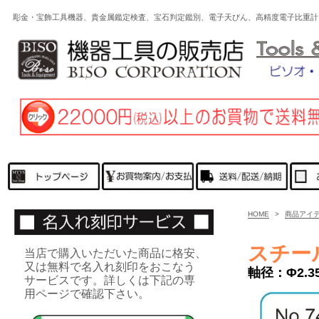
彫金・宝飾工具機器、貴金属鑑定検査、宝石判定鑑別、電子天びん、高精度電子比重計
HOME
>
商品アイ
スチー
当店で購入いただいた商品に格安、
又は無料で名入れ刻印をおこなう
軸径：Φ2.3
サービスです。詳しくは下記の専
用ページで確認下さい。