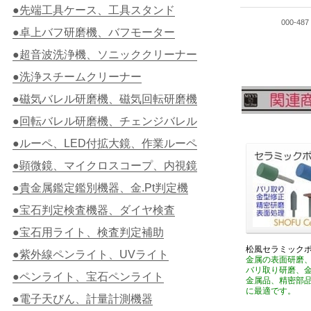
●先端工具ケース、工具スタンド
000-487
●卓上バフ研磨機、バフモーター
●超音波洗浄機、ソニッククリーナー
●洗浄スチームクリーナー
●磁気バレル研磨機、磁気回転研磨機
●回転バレル研磨機、チェンジバレル
●ルーペ、LED付拡大鏡、作業ルーペ
●顕微鏡、マイクロスコープ、内視鏡
●貴金属鑑定鑑別機器、金.Pt判定機
●宝石判定検査機器、ダイヤ検査
●宝石用ライト、検査判定補助
松風セラミック
●紫外線ペンライト、UVライト
金属の表面研磨
バリ取り研磨、
●ペンライト、宝石ペンライト
金属品、精密部
に最適です。
●電子天びん、計量計測機器