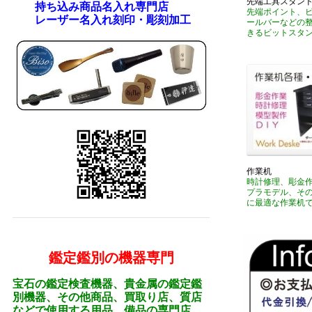
先端工具スタン
持ち込み商品名入れ専門店
先端ポイント、
レーザー名入れ刻印・彫刻加工
ールバーなどの
きるビットスタ
作業机
時計修理、彫金
プラモデル、そ
に最適な作業机
鑑定鑑別の機器専門
宝石の鑑定検査機器、貴金属の鑑定鑑
別機器、その他商品、買取り店、質店
などで使用する用品、備品の専門店