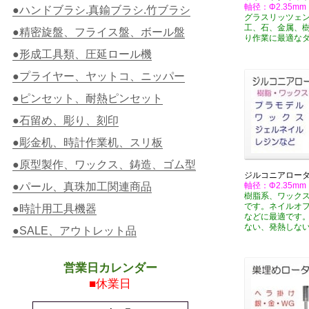
軸径：Φ2.35mm
●ハンドブラシ.真鍮ブラシ.竹ブラシ
グラスリッツェ
工、石、金属、
●精密旋盤、フライス盤、ボール盤
り作業に最適な
●形成工具類、圧延ロール機
●プライヤー、ヤットコ、ニッパー
●ピンセット、耐熱ピンセット
●石留め、彫り、刻印
●彫金机、時計作業机、スリ板
●原型製作、ワックス、鋳造、ゴム型
ジルコニアロー
●パール、真珠加工関連商品
軸径：Φ2.35mm
樹脂系、ワック
です。ネイルオ
●時計用工具機器
などに最適です
ない、発熱しな
●SALE、アウトレット品
営業日カレンダー
■休業日