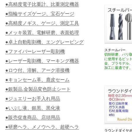
●高精度電子比重計、比重測定機器
●指輪サイズゲージ、宝石ゲージ
●高精度ノギス、ゲージ、測定工具
●メッキ装置、電解研磨、表面処理
●卓上自動彫刻機、エングレービング
スチールバー
●ファイバーレーザー彫刻機
切削研磨、バリ
に使用するビッ
●レーザー彫刻機、マーキング機器
金、プラモデル
加工に最適です
●ロウ付、溶解、アーク溶接機
●キョンセーム革、鹿皮セーム
●銀製品.金製品変色防止シート
●ジュエリーお手入れ用品
●いぶし液、銀黒、黒化液
●販売促進商品、店頭用品
●研磨ヘラ、メノウヘラ、超硬ヘラ
ラウンドダイヤポ