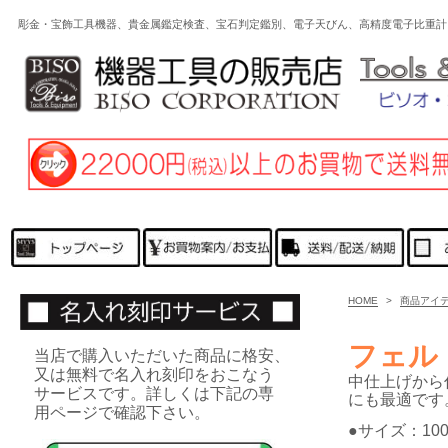
彫金・宝飾工具機器、貴金属鑑定検査、宝石判定鑑別、電子天びん、高精度電子比重計
HOME
>
商品アイ
フェル
当店で購入いただいた商品に格安、
又は無料で名入れ刻印をおこなう
中仕上げから
サービスです。詳しくは下記の専
にも
最適です
用ページで確認下さい。
●サイズ：100m