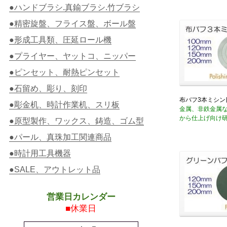
●ハンドブラシ.真鍮ブラシ.竹ブラシ
●精密旋盤、フライス盤、ボール盤
●形成工具類、圧延ロール機
●プライヤー、ヤットコ、ニッパー
●ピンセット、耐熱ピンセット
●石留め、彫り、刻印
布バフ3本ミシン
●彫金机、時計作業机、スリ板
金属、非鉄金属
から仕上げ向け
●原型製作、ワックス、鋳造、ゴム型
●パール、真珠加工関連商品
●時計用工具機器
●SALE、アウトレット品
営業日カレンダー
■休業日