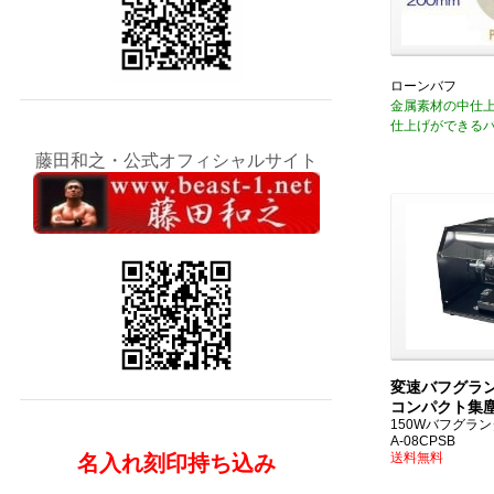
ローンバフ
金属素材の中仕
仕上げができる
藤田和之・公式オフィシャルサイト
変速バフグラ
コンパクト集
150Wバフグラ
A-08CPSB
送料無料
名入れ刻印持ち込み