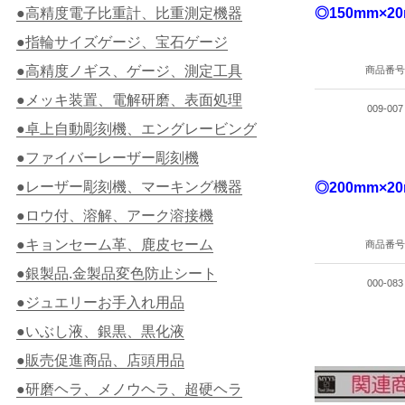
●高精度電子比重計、比重測定機器
◎150mm×2
●指輪サイズゲージ、宝石ゲージ
●高精度ノギス、ゲージ、測定工具
商品番号
●メッキ装置、電解研磨、表面処理
009-007
●卓上自動彫刻機、エングレービング
●ファイバーレーザー彫刻機
●レーザー彫刻機、マーキング機器
◎200mm×2
●ロウ付、溶解、アーク溶接機
●キョンセーム革、鹿皮セーム
商品番号
●銀製品.金製品変色防止シート
000-083
●ジュエリーお手入れ用品
●いぶし液、銀黒、黒化液
●販売促進商品、店頭用品
●研磨ヘラ、メノウヘラ、超硬ヘラ