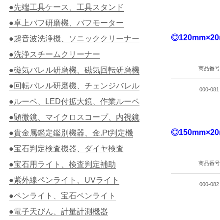
●先端工具ケース、工具スタンド
●卓上バフ研磨機、バフモーター
◎120mm×2
●超音波洗浄機、ソニッククリーナー
●洗浄スチームクリーナー
商品番号
●磁気バレル研磨機、磁気回転研磨機
●回転バレル研磨機、チェンジバレル
000-081
●ルーペ、LED付拡大鏡、作業ルーペ
●顕微鏡、マイクロスコープ、内視鏡
◎150mm×2
●貴金属鑑定鑑別機器、金.Pt判定機
●宝石判定検査機器、ダイヤ検査
●宝石用ライト、検査判定補助
商品番号
●紫外線ペンライト、UVライト
000-082
●ペンライト、宝石ペンライト
●電子天びん、計量計測機器