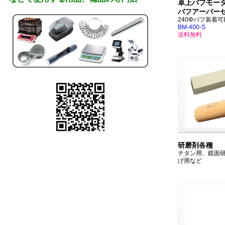
卓上バフモータ
バフアーバー
240Φバフ装着可
BM-400-S
送料無料
研磨剤各種
チタン用、鏡面
げ用など