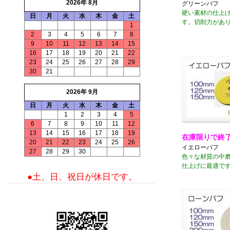
2026年 8月
グリーンバフ
硬い素材の仕上
日
月
火
水
木
金
土
す。切削力があ
1
2
3
4
5
6
7
8
9
10
11
12
13
14
15
16
17
18
19
20
21
22
23
24
25
26
27
28
29
30
21
2026年 9月
日
月
火
水
木
金
土
1
2
3
4
5
6
7
8
9
10
11
12
13
14
15
16
17
18
19
在庫限りで終
20
21
22
23
24
25
26
イエローバフ
27
28
29
30
色々な材質の中
仕上げに最適で
●土、日、祝日が休日です。