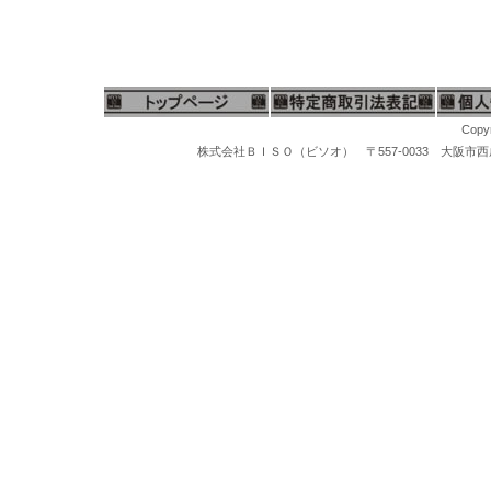
Copyr
株式会社ＢＩＳＯ（ビソオ） 〒557-0033 大阪市西成区梅南1-
卓上集塵機、バフ研磨機器、卓上バフ研磨機、卓上バフ研磨機器、バフ研磨機、卓上研磨機器、バフモーター、レーズモーター、バフグラインダー、両頭グラインダー、研磨機器、ジュエリー研磨、宝石研磨、バリ取り研磨、鏡面研磨、彫金研磨、時計研磨、メガネ研磨、くつの研磨、歯科技工研磨、小型集塵機、コンパクト集塵装置、バフ研磨、バフ機、バフ掛け、集塵機スモーラ、コンパクト集塵機、株式会社ＢＩＳＯ（ビソオ）ネットショップ
マイクログラインダー、ハンピースグラインダー、リューター、先端工具、スチールバー、軸付ポイント、松風セラミックポイント、セラポイント、セラミックポイントハード、豆バフ、ミニバフ、マンドレール、先端ポイント、研磨ポイント、先端工具ケース、工具スタンド、卓上バフ研磨機、卓上集塵機、バフモーター、両頭グラインダー、研磨バフグラインダー、卓上バフモーター、研磨バフ、超音波洗浄機、洗浄器、洗浄機器、スチームクリーナー、磁気バレル研磨機、回転研磨機、回転バレル機、宝石鑑定ルーペ、10倍ルーペ、ジュエリー観察ルーペ、ヘッドルーペ、作業ルーペ、宝石鑑定鑑別器材、宝石の判定検査機器、ダイヤモンド鑑定機器、MAXダイヤモンド判定器、ダイヤモンドメイトA、ダイヤモンドゲージ、ダイヤモンド１型、２型判定、マルチテスター、ジェムテスター、デュオテスター、反射率宝石判定器、偏光器、宝石偏光器、宝石屈折計、宝石屈折液、二色鏡、分光器、ダイヤモンド査定チャート、カラーストーンチャート、紫外線ライト、
ス厚手ビニール袋、ネックレス用チャック付ビニール袋、アクセサリー用チャック付ビニール袋、パールネックレス用厚手ビニール袋、真珠ネックレス用ビニール袋、オメガネックレス用チャック付ビニール袋、チャック付厚手ビニール袋、