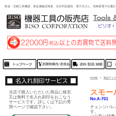
彫金・宝飾工具機器、貴金属鑑定検査、宝石判定鑑別、電子天びん、高精度電子比重計
HOME
>
商品アイ
スモー
当店で購入いただいた商品に格安、
又は無料で名入れ刻印をおこなう
No.A-701
サービスです。詳しくは下記の専
用ページで確認下さい。
チェンジバレ
す。