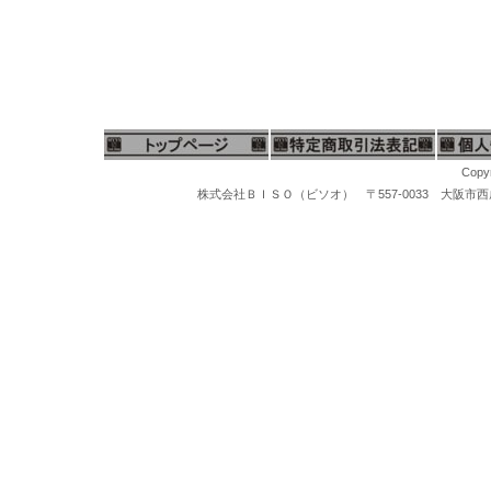
Copyr
株式会社ＢＩＳＯ（ビソオ） 〒557-0033 大阪市西成区梅南1-
マイクログラインダー、ハンピースグラインダー、リューター、先端工具、スチールバー、軸付ポイント、松風セラミックポイント、セラポイント、セラミックポイントハード、豆バフ、ミニバフ、マンドレール、先端ポイント、研磨ポイント、先端工具ケース、工具スタンド、卓上バフ研磨機、卓上集塵機、バフモーター、両頭グラインダー、研磨バフグラインダー、卓上バフモーター、研磨バフ、超音波洗浄機、洗浄器、洗浄機器、スチームクリーナー、磁気バレル研磨機、回転研磨機、回転バレル機、宝石鑑定ルーペ、10倍ルーペ、ジュエリー観察ルーペ、ヘッドルーペ、作業ルーペ、宝石鑑定鑑別器材、宝石の判定検査機器、ダイヤモンド鑑定機器、MAXダイヤモンド判定器、ダイヤモンドメイトA、ダイヤモンドゲージ、ダイヤモンド１型、２型判定、マルチテスター、ジェムテスター、デュオテスター、反射率宝石判定器、偏光器、宝石偏光器、宝石屈折計、宝石屈折液、二色鏡、分光器、ダイヤモンド査定チャート、カラーストーンチャート、紫外線ライト、
ス厚手ビニール袋、ネックレス用チャック付ビニール袋、アクセサリー用チャック付ビニール袋、パールネックレス用厚手ビニール袋、真珠ネックレス用ビニール袋、オメガネックレス用チャック付ビニール袋、チャック付厚手ビニール袋、