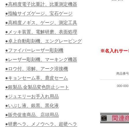
●高精度電子比重計、比重測定機器
●指輪サイズゲージ、宝石ゲージ
●高精度ノギス、ゲージ、測定工具
●メッキ装置、電解研磨、表面処理
●卓上自動彫刻機、エングレービング
●ファイバーレーザー彫刻機
※名入れサー
●レーザー彫刻機、マーキング機器
●ロウ付、溶解、アーク溶接機
商品番
●キョンセーム革、鹿皮セーム
000-000
●銀製品.金製品変色防止シート
●ジュエリーお手入れ用品
●いぶし液、銀黒、黒化液
●販売促進商品、店頭用品
●研磨ヘラ、メノウヘラ、超硬ヘラ