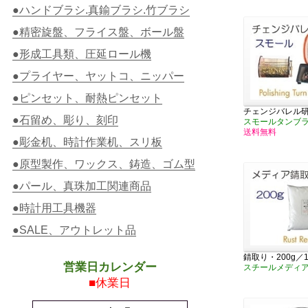
●ハンドブラシ.真鍮ブラシ.竹ブラシ
●精密旋盤、フライス盤、ボール盤
●形成工具類、圧延ロール機
●プライヤー、ヤットコ、ニッパー
●ピンセット、耐熱ピンセット
チェンジバレル
●石留め、彫り、刻印
スモールタンブラ
送料無料
●彫金机、時計作業机、スリ板
●原型製作、ワックス、鋳造、ゴム型
●パール、真珠加工関連商品
●時計用工具機器
●SALE、アウトレット品
錆取り・200g／1
営業日カレンダー
スチールメディ
■休業日