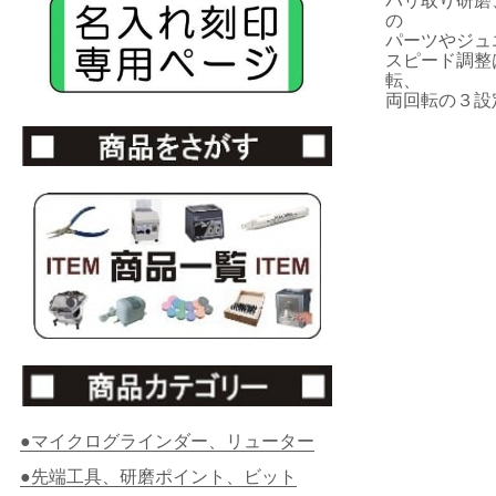
バリ取り研磨
の
パーツやジュ
スピード調整
転、
両回転の３設
●マイクログラインダー、リューター
●先端工具、研磨ポイント、ビット