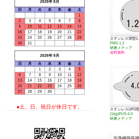
2026年 8月
日
月
火
水
木
金
土
1
2
3
4
5
6
7
8
9
10
11
12
13
14
15
16
17
18
19
20
21
22
23
24
25
26
27
28
29
ステンレス球型1.2
30
21
PMS-1.2
研磨メディア
送料無料
2026年 9月
日
月
火
水
木
金
土
1
2
3
4
5
6
7
8
9
10
11
12
13
14
15
16
17
18
19
20
21
22
23
24
25
26
27
28
29
30
●土、日、祝日が休日です。
ステンレスUFO型
(1kg)PUS-4.0
研磨メディア