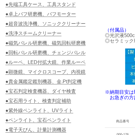
●先端工具ケース、工具スタンド
●卓上バフ研磨機、バフモーター
●超音波洗浄機、ソニッククリーナー
（付属品）
●洗浄スチームクリーナー
◎光沢液500c
◎セラミック球
●磁気バレル研磨機、磁気回転研磨機
●回転バレル研磨機、チェンジバレル
●ルーペ、LED付拡大鏡、作業ルーペ
●顕微鏡、マイクロスコープ、内視鏡
●貴金属鑑定鑑別機器、金.Pt判定機
●宝石判定検査機器、ダイヤ検査
※納期目安は
お急ぎの方は
●宝石用ライト、検査判定補助
●紫外線ペンライト、UVライト
●ペンライト、宝石ペンライト
商品番号
●電子天びん、計量計測機器
000-176