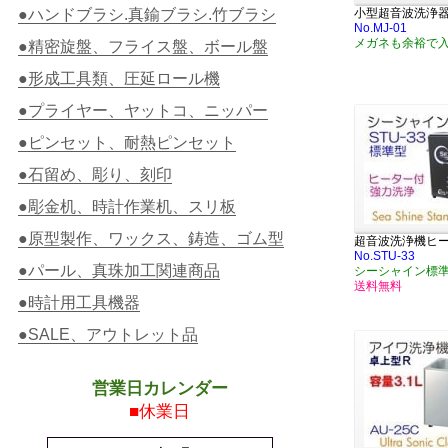
●ハンドブラシ.真鍮ブラシ.竹ブラシ
小型超音波洗浄
No.MJ-01
メガネも余裕で
●精密旋盤、フライス盤、ボール盤
●形成工具類、圧延ロール機
●プライヤー、ヤットコ、ニッパー
●ピンセット、耐熱ピンセット
●石留め、彫り、刻印
●彫金机、時計作業机、スリ板
●原型製作、ワックス、鋳造、ゴム型
超音波洗浄機ヒ
No.STU-33
●パール、真珠加工関連商品
シーシャイン標
送料無料
●時計用工具機器
●SALE、アウトレット品
営業日カレンダー
■休業日