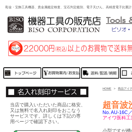
彫金・宝飾工具機器、貴金属鑑定検査、宝石判定鑑別、電子天びん、高精度電子比重計
HOME
>
商品アイ
超音波
当店で購入いただいた商品に格安、
又は無料で名入れ刻印をおこなう
No. AU-1
サービスです。詳しくは下記の専
アイワ医科工
用ページで確認下さい。
小型ですが槽