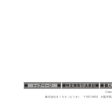
Copyr
株式会社ＢＩＳＯ（ビソオ） 〒557-0033 大阪市西成区梅南1-
洗浄ソニッククリーナー、スーパーソニック、洗浄機器各種、超音波洗浄機、スチームクリーナーは色々な洗浄場面で使用できる洗浄機です。超音波洗浄器は宝石、ジュエリーやレンズなどの光学製品、コイン、時計、時計バンド、メガネ洗浄、入れ歯、歯科及び外科治療で使われる器具、万年筆、ハンコ、印鑑、機械部品、電子機器などの洗浄に用いられ