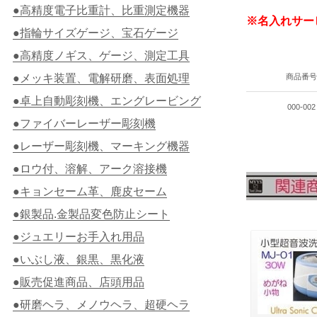
●高精度電子比重計、比重測定機器
※名入れサー
●指輪サイズゲージ、宝石ゲージ
●高精度ノギス、ゲージ、測定工具
●メッキ装置、電解研磨、表面処理
商品番
●卓上自動彫刻機、エングレービング
000-002
●ファイバーレーザー彫刻機
●レーザー彫刻機、マーキング機器
●ロウ付、溶解、アーク溶接機
●キョンセーム革、鹿皮セーム
●銀製品.金製品変色防止シート
●ジュエリーお手入れ用品
●いぶし液、銀黒、黒化液
●販売促進商品、店頭用品
●研磨ヘラ、メノウヘラ、超硬ヘラ