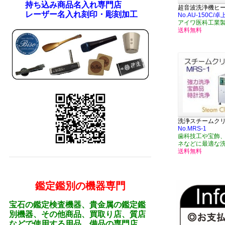
持ち込み商品名入れ専門店
超音波洗浄機ヒ
レーザー名入れ刻印・彫刻加工
No.AU-150C
アイワ医科工業
送料無料
洗浄スチームク
No.MRS-1
歯科技工や宝飾
ネなどに最適な
送料無料
鑑定鑑別の機器専門
宝石の鑑定検査機器、貴金属の鑑定鑑
別機器、その他商品、買取り店、質店
などで使用する用品、備品の専門店