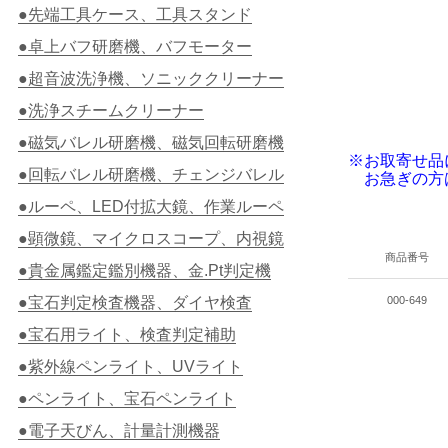
●先端工具ケース、工具スタンド
●卓上バフ研磨機、バフモーター
●超音波洗浄機、ソニッククリーナー
●洗浄スチームクリーナー
●磁気バレル研磨機、磁気回転研磨機
※お取寄せ品
●回転バレル研磨機、チェンジバレル
お急ぎの方
●ルーペ、LED付拡大鏡、作業ルーペ
●顕微鏡、マイクロスコープ、内視鏡
商品番号
●貴金属鑑定鑑別機器、金.Pt判定機
●宝石判定検査機器、ダイヤ検査
000-649
●宝石用ライト、検査判定補助
●紫外線ペンライト、UVライト
●ペンライト、宝石ペンライト
●電子天びん、計量計測機器