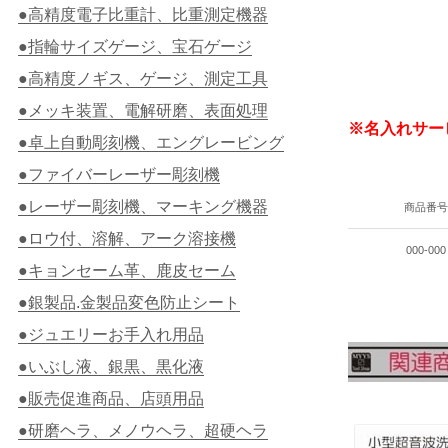
●高精度電子比重計、比重測定機器
●指輪サイズゲージ、宝石ゲージ
●高精度ノギス、ゲージ、測定工具
●メッキ装置、電解研磨、表面処理
※名入れサー
●卓上自動彫刻機、エングレービング
●ファイバーレーザー彫刻機
●レーザー彫刻機、マーキング機器
商品番
●ロウ付、溶解、アーク溶接機
000-000
●キョンセーム革、鹿皮セーム
●銀製品.金製品変色防止シート
●ジュエリーお手入れ用品
●いぶし液、銀黒、黒化液
●販売促進商品、店頭用品
●研磨ヘラ、メノウヘラ、超硬ヘラ