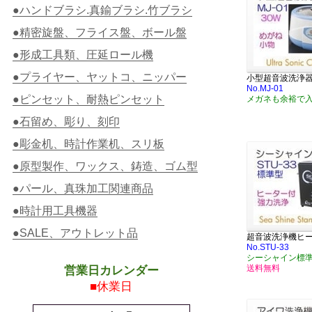
●ハンドブラシ.真鍮ブラシ.竹ブラシ
●精密旋盤、フライス盤、ボール盤
●形成工具類、圧延ロール機
●プライヤー、ヤットコ、ニッパー
小型超音波洗浄
No.MJ-01
●ピンセット、耐熱ピンセット
メガネも余裕で
●石留め、彫り、刻印
●彫金机、時計作業机、スリ板
●原型製作、ワックス、鋳造、ゴム型
●パール、真珠加工関連商品
●時計用工具機器
●SALE、アウトレット品
超音波洗浄機ヒ
No.STU-33
シーシャイン標
送料無料
営業日カレンダー
■休業日