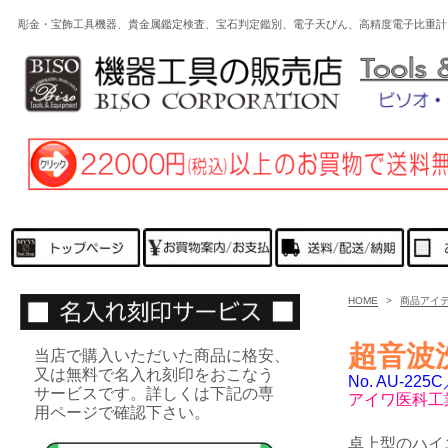
彫金・宝飾工具機器、貴金属鑑定検査、宝石判定鑑別、電子天びん、高精度電子比重計
HOME
>
商品アイ
超音波
当店で購入いただいた商品に格安、
又は無料で名入れ刻印をおこなう
No. AU-2
サービスです。詳しくは下記の専
アイワ医科工
用ページで確認下さい。
卓上型のハイ