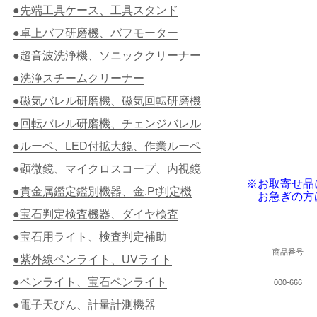
●先端工具ケース、工具スタンド
●卓上バフ研磨機、バフモーター
●超音波洗浄機、ソニッククリーナー
●洗浄スチームクリーナー
●磁気バレル研磨機、磁気回転研磨機
●回転バレル研磨機、チェンジバレル
●ルーペ、LED付拡大鏡、作業ルーペ
●顕微鏡、マイクロスコープ、内視鏡
※お取寄せ品
●貴金属鑑定鑑別機器、金.Pt判定機
お急ぎの方
●宝石判定検査機器、ダイヤ検査
●宝石用ライト、検査判定補助
商品番号
●紫外線ペンライト、UVライト
●ペンライト、宝石ペンライト
000-666
●電子天びん、計量計測機器