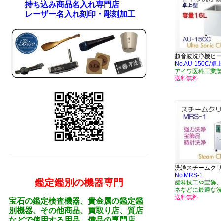
持ち込み商品名入れ専門店
レーザー名入れ刻印・彫刻加工
超音波洗浄機ヒ
No.AU-150C
アイワ医科工業
送料無料
洗浄スチームク
No.MRS-1
鑑定鑑別の機器専門
歯科技工や宝飾
ネなどに最適な
送料無料
宝石の鑑定検査機器、貴金属の鑑定鑑
別機器、その他商品、買取り店、質店
などで使用する用品、備品の専門店