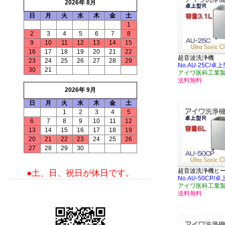
2026年 8月
日
月
火
水
木
金
土
1
2
3
4
5
6
7
8
9
10
11
12
13
14
15
16
17
18
19
20
21
22
超音波洗浄機
23
24
25
26
27
28
29
No.AU-25C/卓
30
21
アイワ医科工業
送料無料
2026年 9月
日
月
火
水
木
金
土
1
2
3
4
5
6
7
8
9
10
11
12
13
14
15
16
17
18
19
20
21
22
23
24
25
26
27
28
29
30
超音波洗浄機ヒ
●土、日、祝日が休日です。
No.AU-50CP/
アイワ医科工業
送料無料