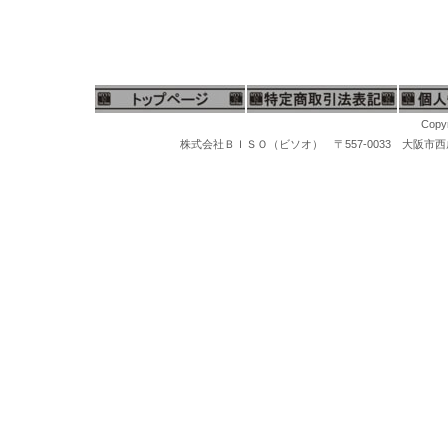
Copyr
株式会社ＢＩＳＯ（ビソオ） 〒557-0033 大阪市西成区梅南1-
超音波洗浄機、超音波洗浄器、洗浄機器、音波洗浄機、ソニッククリーナー、ソニック洗浄機、医療器具洗浄、医療機器洗浄機、歯科器具洗浄、治療器具洗浄、実験器具洗浄、機械部品洗浄、電子部品洗浄、産業機器洗浄、電子パーツ洗浄、精密部品洗浄、精密パーツ洗浄、宝飾品洗浄、ジュエリー洗浄、アクセサリー洗浄、時計洗浄、時計ベルト洗浄、腕時
洗浄ソニッククリーナー、スーパーソニック、洗浄機器各種、超音波洗浄機、スチームクリーナーは色々な洗浄場面で使用できる洗浄機です。超音波洗浄器は宝石、ジュエリーやレンズなどの光学製品、コイン、時計、時計バンド、メガネ洗浄、入れ歯、歯科及び外科治療で使われる器具、万年筆、ハンコ、印鑑、機械部品、電子機器などの洗浄に用いられる。宝石の加工、時計工場、携帯電話の修理などで日常的に使用されています。超音波洗浄器では、洗浄する物体を容器に入れて超音波で洗浄します。工業的に使われる超音波洗浄器は、自動車、モータパーツ、スポーツ用品、印刷、海事、医療、製薬、電気めっき、技術開発、軍事産業などで使用されてます。ヴェルヴォ、アイワ医科工業、シーシャイン、Velvo超音波洗浄器、ヴェルヴォバフカス洗浄液、ヴェルヴォ光沢洗浄液、超音波洗浄液、光沢洗浄液、バフカス洗浄液
マイクログラインダー、ハンピースグラインダー、リューター、先端工具、スチールバー、軸付ポイント、松風セラミックポイント、セラポイント、セラミックポイントハード、豆バフ、ミニバフ、マンドレール、先端ポイント、研磨ポイント、先端工具ケース、工具スタンド、卓上バフ研磨機、卓上集塵機、バフモーター、両頭グラインダー、研磨バフグラインダー、卓上バフモーター、研磨バフ、超音波洗浄機、洗浄器、洗浄機器、スチームクリーナー、磁気バレル研磨機、回転研磨機、回転バレル機、宝石鑑定ルーペ、10倍ルーペ、ジュエリー観察ルーペ、ヘッドルーペ、作業ルーペ、宝石鑑定鑑別器材、宝石の判定検査機器、ダイヤモンド鑑定機器、MAXダイヤモンド判定器、ダイヤモンドメイトA、ダイヤモンドゲージ、ダイヤモンド１型、２型判定、マルチテスター、ジェムテスター、デュオテスター、反射率宝石判定器、偏光器、宝石偏光器、宝石屈折計、宝石屈折液、二色鏡、分光器、ダイヤモンド査定チャート、カラーストーンチャート、紫外線ライト、
ス厚手ビニール袋、ネックレス用チャック付ビニール袋、アクセサリー用チャック付ビニール袋、パールネックレス用厚手ビニール袋、真珠ネックレス用ビニール袋、オメガネックレス用チャック付ビニール袋、チャック付厚手ビニール袋、