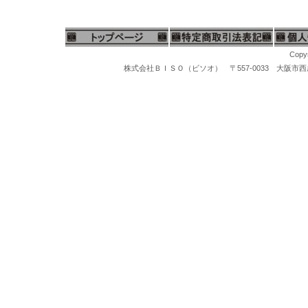
Copyr
株式会社ＢＩＳＯ（ビソオ） 〒557-0033 大阪市西成区梅南1-
洗浄ソニッククリーナー、スーパーソニック、洗浄機器各種、超音波洗浄機、スチームクリーナーは色々な洗浄場面で使用できる洗浄機です。超音波洗浄器は宝石、ジュエリーやレンズなどの光学製品、コイン、時計、時計バンド、メガネ洗浄、入れ歯、歯科及び外科治療で使われる器具、万年筆、ハンコ、印鑑、機械部品、電子機器などの洗浄に用いられる。宝石の加工、時計工場、携帯電話の修理などで日常的に使用されています。超音波洗浄器では、洗浄する物体を容器に入れて超音波で洗浄します。工業的に使われる超音波洗浄器は、自動車、モータパーツ、スポーツ用品、印刷、海事、医療、製薬、電気めっき、技術開発、軍事産業などで使用されてます。ヴェルヴォ、アイワ医科工業、シーシャイン、Velvo超音波洗浄器、ヴェルヴォバフカス洗浄液、ヴェルヴォ光沢洗浄液、超音波洗浄液、光沢洗浄液、バフカス洗浄液
マイクログラインダー、ハンピースグラインダー、リューター、先端工具、スチールバー、軸付ポイント、松風セラミックポイント、セラポイント、セラミックポイントハード、豆バフ、ミニバフ、マンドレール、先端ポイント、研磨ポイント、先端工具ケース、工具スタンド、卓上バフ研磨機、卓上集塵機、バフモーター、両頭グラインダー、研磨バフグラインダー、卓上バフモーター、研磨バフ、超音波洗浄機、洗浄器、洗浄機器、スチームクリーナー、磁気バレル研磨機、回転研磨機、回転バレル機、宝石鑑定ルーペ、10倍ルーペ、ジュエリー観察ルーペ、ヘッドルーペ、作業ルーペ、宝石鑑定鑑別器材、宝石の判定検査機器、ダイヤモンド鑑定機器、MAXダイヤモンド判定器、ダイヤモンドメイトA、ダイヤモンドゲージ、ダイヤモンド１型、２型判定、マルチテスター、ジェムテスター、デュオテスター、反射率宝石判定器、偏光器、宝石偏光器、宝石屈折計、宝石屈折液、二色鏡、分光器、ダイヤモンド査定チャート、カラーストーンチャート、紫外線ライト、
ス厚手ビニール袋、ネックレス用チャック付ビニール袋、アクセサリー用チャック付ビニール袋、パールネックレス用厚手ビニール袋、真珠ネックレス用ビニール袋、オメガネックレス用チャック付ビニール袋、チャック付厚手ビニール袋、