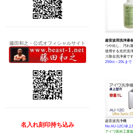
超音波用洗浄液
藤田和之・公式オフィシャルサイト
つや出し、汚れ
使用する光沢洗
ス除去洗浄液で
250cc～20Lまで
超音波洗浄機
名入れ刻印持ち込み
No.AU-12C/卓
アイワ医科工業