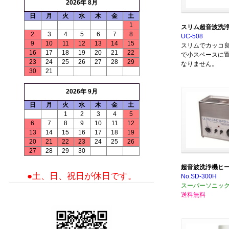
2026年 8月
日
月
火
水
木
金
土
1
スリム超音波洗
2
3
4
5
6
7
8
UC-508
9
10
11
12
13
14
15
スリムでカッコ
16
17
18
19
20
21
22
で小スペースに
23
24
25
26
27
28
29
なりません。
30
21
2026年 9月
日
月
火
水
木
金
土
1
2
3
4
5
6
7
8
9
10
11
12
13
14
15
16
17
18
19
20
21
22
23
24
25
26
27
28
29
30
超音波洗浄機ヒ
●土、日、祝日が休日です。
No.SD-300H
スーパーソニッ
送料無料