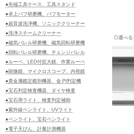
●先端工具ケース、工具スタンド
●卓上バフ研磨機、バフモーター
●超音波洗浄機、ソニッククリーナー
●洗浄スチームクリーナー
◎選べるタ
●磁気バレル研磨機、磁気回転研磨機
●回転バレル研磨機、チェンジバレル
●ルーペ、LED付拡大鏡、作業ルーペ
●顕微鏡、マイクロスコープ、内視鏡
●貴金属鑑定鑑別機器、金.Pt判定機
●宝石判定検査機器、ダイヤ検査
●宝石用ライト、検査判定補助
●紫外線ペンライト、UVライト
●ペンライト、宝石ペンライト
●電子天びん、計量計測機器