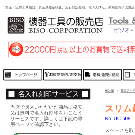
彫金・宝飾工具機器、貴金属鑑定検査、宝石判定鑑別、電子天びん、高精度電子比重計
HOME
>
商品アイ
スリム
当店で購入いただいた商品に格安、
又は無料で名入れ刻印をおこなう
サービスです。詳しくは下記の専
No. UC-508
用ページで確認下さい。
スペースを取