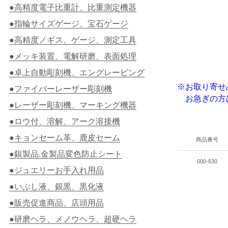
●高精度電子比重計、比重測定機器
●指輪サイズゲージ、宝石ゲージ
●高精度ノギス、ゲージ、測定工具
●メッキ装置、電解研磨、表面処理
●卓上自動彫刻機、エングレービング
※お取り寄せ
●ファイバーレーザー彫刻機
お急ぎの方は
●レーザー彫刻機、マーキング機器
●ロウ付、溶解、アーク溶接機
●キョンセーム革、鹿皮セーム
商品番号
●銀製品.金製品変色防止シート
000-630
●ジュエリーお手入れ用品
●いぶし液、銀黒、黒化液
●販売促進商品、店頭用品
●研磨ヘラ、メノウヘラ、超硬ヘラ