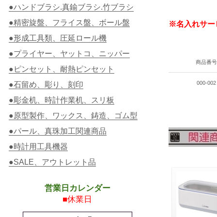
●ハンドブラシ.真鍮ブラシ.竹ブラシ
●精密旋盤、フライス盤、ボール盤
※名入れサー
●形成工具類、圧延ロール機
●プライヤー、ヤットコ、ニッパー
商品番
●ピンセット、耐熱ピンセット
000-002
●石留め、彫り、刻印
●彫金机、時計作業机、スリ板
●原型製作、ワックス、鋳造、ゴム型
●パール、真珠加工関連商品
●時計用工具機器
●SALE、アウトレット品
営業日カレンダー
■休業日