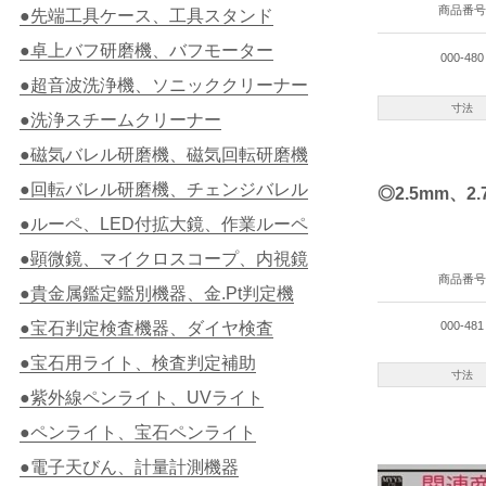
商品番号
●先端工具ケース、工具スタンド
●卓上バフ研磨機、バフモーター
000-480
●超音波洗浄機、ソニッククリーナー
寸法
●洗浄スチームクリーナー
●磁気バレル研磨機、磁気回転研磨機
●回転バレル研磨機、チェンジバレル
◎2.5mm、2.
●ルーペ、LED付拡大鏡、作業ルーペ
●顕微鏡、マイクロスコープ、内視鏡
商品番号
●貴金属鑑定鑑別機器、金.Pt判定機
●宝石判定検査機器、ダイヤ検査
000-481
●宝石用ライト、検査判定補助
寸法
●紫外線ペンライト、UVライト
●ペンライト、宝石ペンライト
●電子天びん、計量計測機器