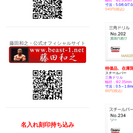
軸径：Φ2.35mm
寸法：5.0/6.0/7.0
540円(税込)
藤田和之・公式オフィシャルサイト
特価品、在庫
スチールバー
三角ドリル
軸径：Φ2.35mm
寸法：0.5～1.8m
86円(税込)
名入れ刻印持ち込み