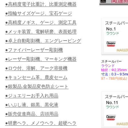
●高精度電子比重計、比重測定機器
●指輪サイズゲージ、宝石ゲージ
●高精度ノギス、ゲージ、測定工具
●メッキ装置、電解研磨、表面処理
●卓上自動彫刻機、エングレービング
●ファイバーレーザー彫刻機
●レーザー彫刻機、マーキング機器
スチールバー
ラウンド
●ロウ付、溶解、アーク溶接機
軸径：Φ2.35mm
寸法：0.3～9.5m
●キョンセーム革、鹿皮セーム
97～788円(税込)
●銀製品.金製品変色防止シート
●ジュエリーお手入れ用品
●いぶし液、銀黒、黒化液
●販売促進商品、店頭用品
●研磨ヘラ、メノウヘラ、超硬ヘラ