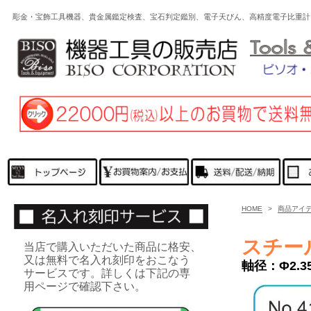
彫金・宝飾工具機器、貴金属鑑定検査、宝石判定鑑別、電子天びん、高精度電子比重計
HOME
>
商品アイ
スチー
当店で購入いただいた商品に格安、
又は無料で名入れ刻印をおこなう
軸径：Φ2.3
サービスです。詳しくは下記の専
用ページで確認下さい。