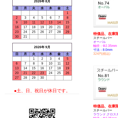
2026年 8月
日
月
火
水
木
金
土
1
2
3
4
5
6
7
8
9
10
11
12
13
14
15
16
17
18
19
20
21
22
23
24
25
26
27
28
29
特価品、在庫
30
21
スチールバー
オーバル
軸径：Φ2.35mm
2026年 9月
寸法：8.0mm
324円(税込)
日
月
火
水
木
金
土
1
2
3
4
5
6
7
8
9
10
11
12
13
14
15
16
17
18
19
20
21
22
23
24
25
26
27
28
29
30
●土、日、祝日が休日です。
特価品、在庫
スチールバー
ラウンド.クロス