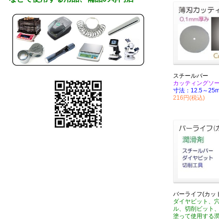
スチールバー
カッティングソ
寸法：12.5～25
216円(税込)
バーライフ(カッ
ダイヤビット、
ル、切削ビット
塗って使用する