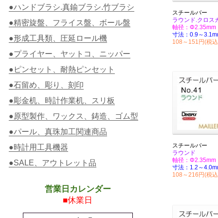
●ハンドブラシ.真鍮ブラシ.竹ブラシ
スチールバー
ラウンド.クロス
●精密旋盤、フライス盤、ボール盤
軸径：Φ2.35mm
寸法：0.9～3.1m
●形成工具類、圧延ロール機
108～151円(税込
●プライヤー、ヤットコ、ニッパー
●ピンセット、耐熱ピンセット
●石留め、彫り、刻印
●彫金机、時計作業机、スリ板
●原型製作、ワックス、鋳造、ゴム型
●パール、真珠加工関連商品
スチールバー
●時計用工具機器
ラウンド
軸径：Φ2.35mm
●SALE、アウトレット品
寸法：1.2～4.0m
108～216円(税込
営業日カレンダー
■休業日