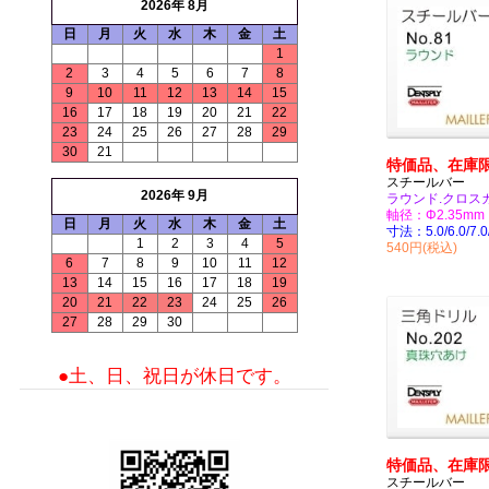
2026年 8月
日
月
火
水
木
金
土
1
2
3
4
5
6
7
8
9
10
11
12
13
14
15
16
17
18
19
20
21
22
23
24
25
26
27
28
29
30
21
特価品、在庫
スチールバー
2026年 9月
ラウンド.クロス
軸径：Φ2.35mm
日
月
火
水
木
金
土
寸法：5.0/6.0/7.0
1
2
3
4
5
540円(税込)
6
7
8
9
10
11
12
13
14
15
16
17
18
19
20
21
22
23
24
25
26
27
28
29
30
●土、日、祝日が休日です。
特価品、在庫
スチールバー