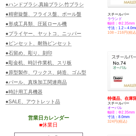
●ハンドブラシ.真鍮ブラシ.竹ブラシ
●精密旋盤、フライス盤、ボール盤
スチールバー
ラウンド
●形成工具類、圧延ロール機
軸径：Φ2.35mm
寸法：1.2～4.0m
108～216円(税込
●プライヤー、ヤットコ、ニッパー
●ピンセット、耐熱ピンセット
●石留め、彫り、刻印
●彫金机、時計作業机、スリ板
●原型製作、ワックス、鋳造、ゴム型
●パール、真珠加工関連商品
●時計用工具機器
特価品、在庫
●SALE、アウトレット品
スチールバー
オーバル
軸径：Φ2.35mm
寸法：8.0mm
営業日カレンダー
324円(税込)
■休業日