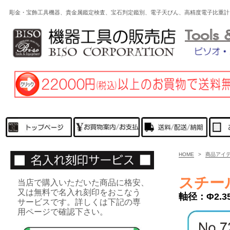
彫金・宝飾工具機器、貴金属鑑定検査、宝石判定鑑別、電子天びん、高精度電子比重計
HOME
>
商品アイ
スチー
当店で購入いただいた商品に格安、
又は無料で名入れ刻印をおこなう
軸径：Φ2.3
サービスです。詳しくは下記の専
用ページで確認下さい。