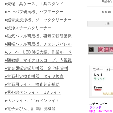
商品番号
●先端工具ケース、工具スタンド
●卓上バフ研磨機、バフモーター
000-485
●超音波洗浄機、ソニッククリーナー
寸法
●洗浄スチームクリーナー
●磁気バレル研磨機、磁気回転研磨機
●回転バレル研磨機、チェンジバレル
●ルーペ、LED付拡大鏡、作業ルーペ
●顕微鏡、マイクロスコープ、内視鏡
●貴金属鑑定鑑別機器、金.Pt判定機
●宝石判定検査機器、ダイヤ検査
●宝石用ライト、検査判定補助
●紫外線ペンライト、UVライト
●ペンライト、宝石ペンライト
スチールバー
ラウンド
●電子天びん、計量計測機器
軸径：Φ2.35mm