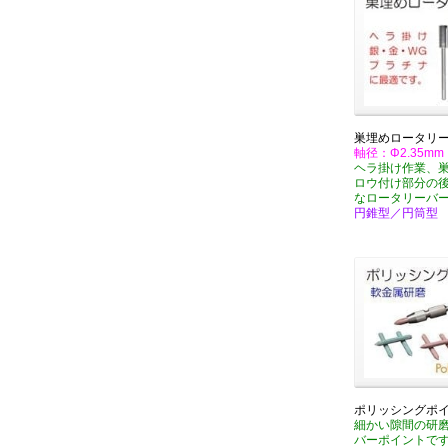
巣埋めロータリ
軸径：Φ2.35mm
ヘラ掛け作業、
ロウ付け部分の
なロータリーバ
円錐型／円筒型
ポリッシングポ
細かい隙間の研
バーポイントで