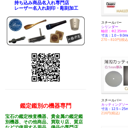
持ち込み商品名入れ専門店
レーザー名入れ刻印・彫刻加工
スチールバー
シリンダー
軸径：Φ2.35mm
寸法：1.0～9.0m
270～810円(税込
スチールバー
鑑定鑑別の機器専門
カッティングソ
寸法：12.5～25
216円(税込)
宝石の鑑定検査機器、貴金属の鑑定鑑
別機器、その他商品、買取り店、質店
などで使用する用品、備品の専門店