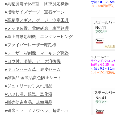
寸法：0.3～9.5m
●高精度電子比重計、比重測定機器
97～788円(税込)
●指輪サイズゲージ、宝石ゲージ
●高精度ノギス、ゲージ、測定工具
●メッキ装置、電解研磨、表面処理
●卓上自動彫刻機、エングレービング
●ファイバーレーザー彫刻機
●レーザー彫刻機、マーキング機器
スチールバー
●ロウ付、溶解、アーク溶接機
ラウンド.クロス
軸径：Φ2.35mm
寸法：0.9～3.1m
●キョンセーム革、鹿皮セーム
108～151円(税込
●銀製品.金製品変色防止シート
●ジュエリーお手入れ用品
●いぶし液、銀黒、黒化液
●販売促進商品、店頭用品
●研磨ヘラ、メノウヘラ、超硬ヘラ