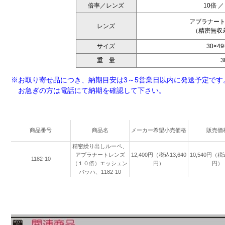
倍率／レンズ
10倍 ／
アブラナー
レンズ
（精密無収
サイズ
30×4
重 量
3
※お取り寄せ品につき、納期目安は3～5営業日以内に発送予定です
お急ぎの方は電話にて納期を確認して下さい。
商品番号
商品名
メーカー希望小売価格
販売価
精密繰り出しルーペ、
アプラナートレンズ
12,400円（税込13,640
10,540円（税込
1182-10
（１０倍）エッシェン
円）
円）
バッハ、1182-10