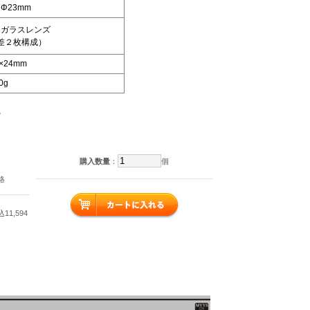
 Φ23mm
トガラスレンズ
差２枚構成）
9×24mm
0g
。
購入数量
：
個
格
11,594