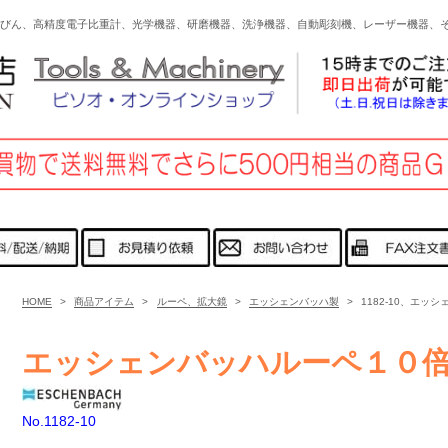
びん、高精度電子比重計、光学機器、研磨機器、洗浄機器、自動彫刻機、レーザー機器、
HOME
>
商品アイテム
>
ルーペ、拡大鏡
>
エッシェンバッハ製
>
1182-10、エッ
エッシェンバッハルーペ１０
No.1182-10