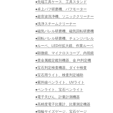
●先端工具ケース、工具スタンド
●卓上バフ研磨機、バフモーター
●超音波洗浄機、ソニッククリーナー
●洗浄スチームクリーナー
●磁気バレル研磨機、磁気回転研磨機
●回転バレル研磨機、チェンジバレル
●ルーペ、LED付拡大鏡、作業ルーペ
●顕微鏡、マイクロスコープ、内視鏡
●貴金属鑑定鑑別機器、金.Pt判定機
●宝石判定検査機器、ダイヤ検査
●宝石用ライト、検査判定補助
●紫外線ペンライト、UVライト
●ペンライト、宝石ペンライト
●電子天びん、計量計測機器
●高精度電子比重計、比重測定機器
●指輪サイズゲージ、宝石ゲージ