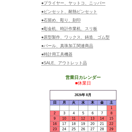
●プライヤー、ヤットコ、ニッパー
●ピンセット、耐熱ピンセット
●石留め、彫り、刻印
●彫金机、時計作業机、スリ板
●原型製作、ワックス、鋳造、ゴム型
●パール、真珠加工関連商品
●時計用工具機器
●SALE、アウトレット品
営業日カレンダー
■休業日
2026年 8月
日
月
火
水
木
金
土
1
2
3
4
5
6
7
8
9
10
11
12
13
14
15
16
17
18
19
20
21
22
23
24
25
26
27
28
29