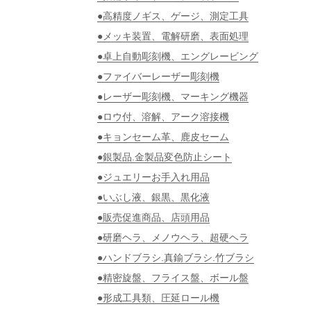
●高精度ノギス、ゲージ、測定工具
●メッキ装置、電解研磨、表面処理
●卓上自動彫刻機、エングレービング
●ファイバーレーザー彫刻機
●レーザー彫刻機、マーキング機器
●ロウ付、溶解、アーク溶接機
●キョンセーム革、鹿皮セーム
●銀製品.金製品変色防止シート
●ジュエリーお手入れ用品
●いぶし液、銀黒、黒化液
●販売促進商品、店頭用品
●研磨ヘラ、メノウヘラ、超硬ヘラ
●ハンドブラシ.真鍮ブラシ.竹ブラシ
●精密旋盤、フライス盤、ボール盤
●形成工具類、圧延ロール機