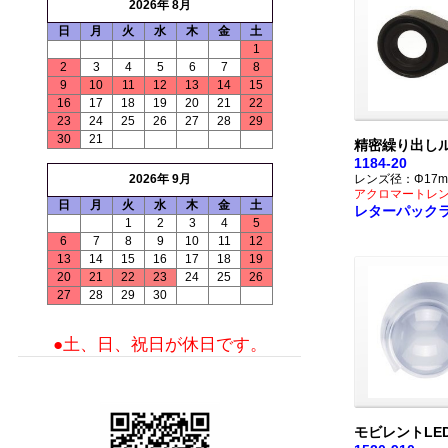
2026年 8月
日
月
火
水
木
金
土
1
2
3
4
5
6
7
8
9
10
11
12
13
14
15
16
17
18
19
20
21
22
23
24
25
26
27
28
29
30
21
精密繰り出しル
1184-20
2026年 9月
レンズ径：Φ17m
アクロマートレ
日
月
火
水
木
金
土
レターパック
1
2
3
4
5
6
7
8
9
10
11
12
13
14
15
16
17
18
19
20
21
22
23
24
25
26
27
28
29
30
●土、日、祝日が休日です。
モビレントLE