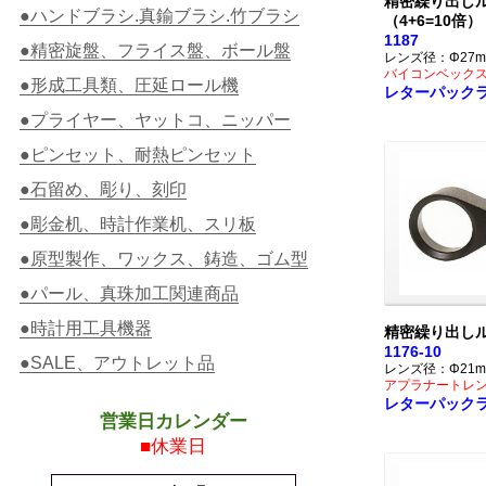
精密繰り出し
●ハンドブラシ.真鍮ブラシ.竹ブラシ
（4+6=10倍）
1187
●精密旋盤、フライス盤、ボール盤
レンズ径：Φ27m
バイコンベック
●形成工具類、圧延ロール機
レターパック
●プライヤー、ヤットコ、ニッパー
●ピンセット、耐熱ピンセット
●石留め、彫り、刻印
●彫金机、時計作業机、スリ板
●原型製作、ワックス、鋳造、ゴム型
●パール、真珠加工関連商品
●時計用工具機器
精密繰り出しル
1176-10
●SALE、アウトレット品
レンズ径：Φ21m
アプラナートレ
レターパック
営業日カレンダー
■休業日