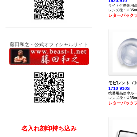
1520-910
ライト付携帯用
レンズ径：Φ35m
レターパック
藤田和之・公式オフィシャルサイト
モビレント（1
1710-910S
携帯用高倍率ル
レンズ径：Φ35m
レターパック
名入れ刻印持ち込み