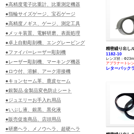
●高精度電子比重計、比重測定機器
●指輪サイズゲージ、宝石ゲージ
●高精度ノギス、ゲージ、測定工具
●メッキ装置、電解研磨、表面処理
●卓上自動彫刻機、エングレービング
精密繰り出しル
●ファイバーレーザー彫刻機
1182-10
レンズ径：Φ23m
●レーザー彫刻機、マーキング機器
アプラナートレ
レターパック
●ロウ付、溶解、アーク溶接機
●キョンセーム革、鹿皮セーム
●銀製品.金製品変色防止シート
●ジュエリーお手入れ用品
●いぶし液、銀黒、黒化液
●販売促進商品、店頭用品
●研磨ヘラ、メノウヘラ、超硬ヘラ