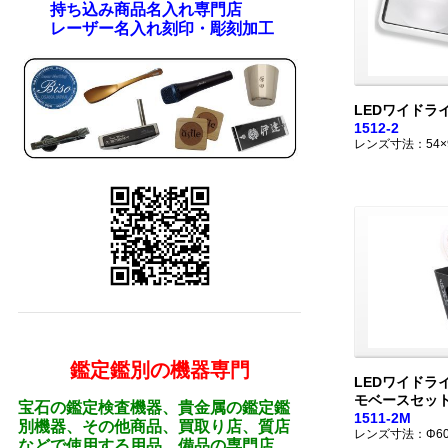
持ち込み商品名入れ専門店
レーザー名入れ刻印・彫刻加工
LEDワイドラ
1512-2
レンズ寸法：54×
鑑定鑑別の機器専門
LEDワイドラ
モベースセッ
宝石の鑑定検査機器、貴金属の鑑定鑑
1511-2M
別機器、その他商品、買取り店、質店
レンズ寸法：Φ6
などで使用する用品、備品の専門店