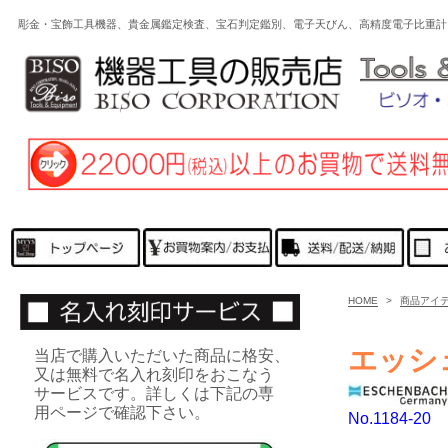
彫金・宝飾工具機器、貴金属鑑定検査、宝石判定鑑別、電子天びん、高精度電子比重計
HOME
>
商品アイ
エッシ
当店で購入いただいた商品に格安、
又は無料で名入れ刻印をおこなう
サービスです。詳しくは下記の専
用ページで確認下さい。
No.1184-20