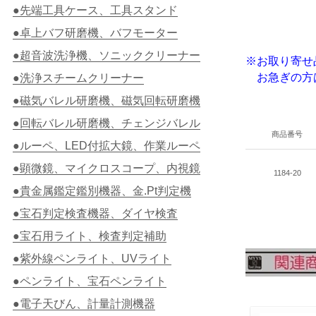
●先端工具ケース、工具スタンド
●卓上バフ研磨機、バフモーター
●超音波洗浄機、ソニッククリーナー
※お取り寄せ
お急ぎの方
●洗浄スチームクリーナー
●磁気バレル研磨機、磁気回転研磨機
●回転バレル研磨機、チェンジバレル
商品番号
●ルーペ、LED付拡大鏡、作業ルーペ
●顕微鏡、マイクロスコープ、内視鏡
1184-20
●貴金属鑑定鑑別機器、金.Pt判定機
●宝石判定検査機器、ダイヤ検査
●宝石用ライト、検査判定補助
●紫外線ペンライト、UVライト
●ペンライト、宝石ペンライト
●電子天びん、計量計測機器