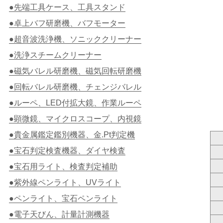
●先端工具ケース、工具スタンド
●卓上バフ研磨機、バフモーター
●超音波洗浄機、ソニッククリーナー
●洗浄スチームクリーナー
●磁気バレル研磨機、磁気回転研磨機
●回転バレル研磨機、チェンジバレル
●ルーペ、LED付拡大鏡、作業ルーペ
●顕微鏡、マイクロスコープ、内視鏡
●貴金属鑑定鑑別機器、金.Pt判定機
●宝石判定検査機器、ダイヤ検査
●宝石用ライト、検査判定補助
●紫外線ペンライト、UVライト
●ペンライト、宝石ペンライト
●電子天びん、計量計測機器