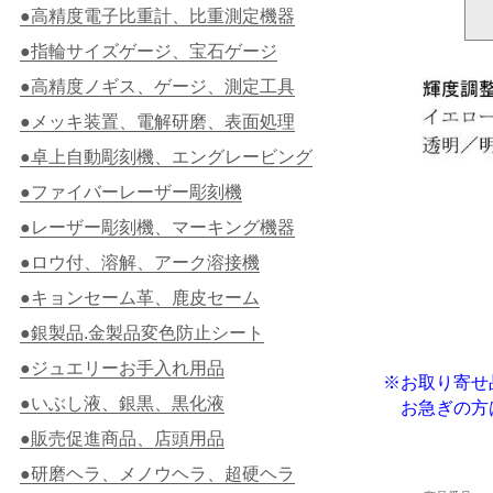
●高精度電子比重計、比重測定機器
●指輪サイズゲージ、宝石ゲージ
●高精度ノギス、ゲージ、測定工具
●メッキ装置、電解研磨、表面処理
●卓上自動彫刻機、エングレービング
●ファイバーレーザー彫刻機
●レーザー彫刻機、マーキング機器
●ロウ付、溶解、アーク溶接機
●キョンセーム革、鹿皮セーム
●銀製品.金製品変色防止シート
●ジュエリーお手入れ用品
※お取り寄せ
●いぶし液、銀黒、黒化液
お急ぎの方
●販売促進商品、店頭用品
●研磨ヘラ、メノウヘラ、超硬ヘラ