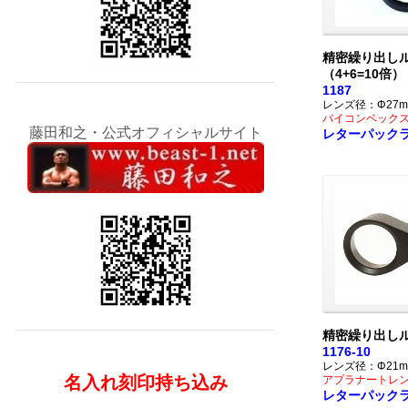
精密繰り出し
（4+6=10倍）
1187
レンズ径：Φ27m
バイコンベック
藤田和之・公式オフィシャルサイト
レターパック
精密繰り出しル
1176-10
レンズ径：Φ21m
名入れ刻印持ち込み
アプラナートレ
レターパック