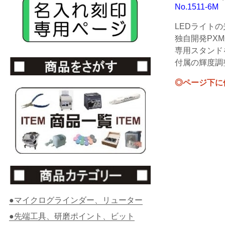
No.1511-6M
LEDライト
独自開発PX
専用スタンド
付属の輝度調
◎ページ下に
●マイクログラインダー、リューター
●先端工具、研磨ポイント、ビット