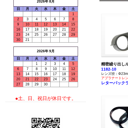
2026年 8月
日
月
火
水
木
金
土
1
2
3
4
5
6
7
8
9
10
11
12
13
14
15
16
17
18
19
20
21
22
23
24
25
26
27
28
29
30
21
2026年 9月
日
月
火
水
木
金
土
1
2
3
4
5
精密繰り出しル
6
7
8
9
10
11
12
1182-10
レンズ径：Φ23m
13
14
15
16
17
18
19
アプラナートレ
20
21
22
23
24
25
26
レターパック
27
28
29
30
●土、日、祝日が休日です。