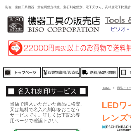
彫金・宝飾工具機器、貴金属鑑定検査、宝石判定鑑別、電子天びん、高精度電子比重計
HOME
>
商品アイ
LED
当店で購入いただいた商品に格安、
又は無料で名入れ刻印をおこなう
サービスです。詳しくは下記の専
レンズ
用ページで確認下さい。