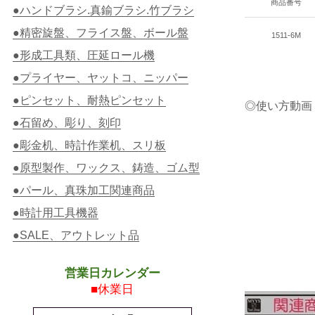
商品番号
●ハンドブラシ.真鍮ブラシ.竹ブラシ
●精密旋盤、フライス盤、ボール盤
1511-6M
●形成工具類、圧延ロール機
●プライヤー、ヤットコ、ニッパー
●ピンセット、耐熱ピンセット
◎使い方動画
●石留め、彫り、刻印
●彫金机、時計作業机、スリ板
●原型製作、ワックス、鋳造、ゴム型
●パール、真珠加工関連商品
●時計用工具機器
●SALE、アウトレット品
営業日カレンダー
■休業日