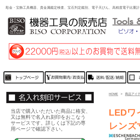
彫金・宝飾工具機器、貴金属鑑定検査、宝石判定鑑別、電子天びん、高精度電子比重計
HOME
>
商品アイ
LED
当店で購入いただいた商品に格安、
又は無料で名入れ刻印をおこなう
サービスです。詳しくは下記の専
レンズ
用ページで確認下さい。