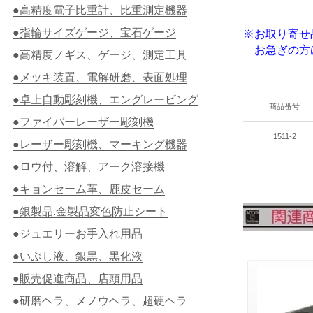
●高精度電子比重計、比重測定機器
●指輪サイズゲージ、宝石ゲージ
※お取り寄せ
お急ぎの方
●高精度ノギス、ゲージ、測定工具
●メッキ装置、電解研磨、表面処理
●卓上自動彫刻機、エングレービング
商品番号
●ファイバーレーザー彫刻機
1511-2
●レーザー彫刻機、マーキング機器
●ロウ付、溶解、アーク溶接機
●キョンセーム革、鹿皮セーム
●銀製品.金製品変色防止シート
●ジュエリーお手入れ用品
●いぶし液、銀黒、黒化液
●販売促進商品、店頭用品
●研磨ヘラ、メノウヘラ、超硬ヘラ