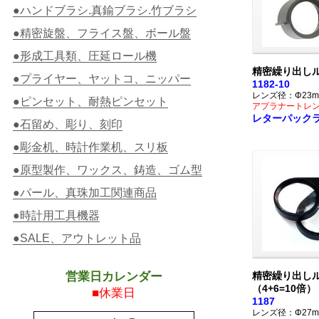
●ハンドブラシ.真鍮ブラシ.竹ブラシ
●精密旋盤、フライス盤、ボール盤
●形成工具類、圧延ロール機
精密繰り出しル
●プライヤー、ヤットコ、ニッパー
1182-10
レンズ径：Φ23m
●ピンセット、耐熱ピンセット
アプラナートレ
レターパック
●石留め、彫り、刻印
●彫金机、時計作業机、スリ板
●原型製作、ワックス、鋳造、ゴム型
●パール、真珠加工関連商品
●時計用工具機器
●SALE、アウトレット品
営業日カレンダー
精密繰り出し
（4+6=10倍）
■休業日
1187
レンズ径：Φ27m