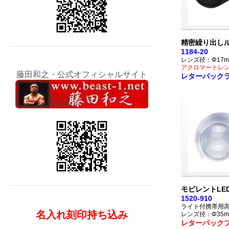
精密繰り出しル
1184-20
レンズ径：Φ17m
アクロマートレ
藤田和之・公式オフィシャルサイト
レターパック
モビレントLE
1520-910
ライト付携帯用
名入れ刻印持ち込み
レンズ径：Φ35m
レターパック