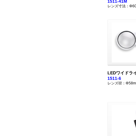
1511-41M
レンズ寸法：Φ6
LEDワイドラ
1511-6
レンズ径：Φ58m