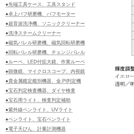
●先端工具ケース、工具スタンド
●卓上バフ研磨機、バフモーター
●超音波洗浄機、ソニッククリーナー
●洗浄スチームクリーナー
●磁気バレル研磨機、磁気回転研磨機
●回転バレル研磨機、チェンジバレル
●ルーペ、LED付拡大鏡、作業ルーペ
●顕微鏡、マイクロスコープ、内視鏡
●貴金属鑑定鑑別機器、金.Pt判定機
●宝石判定検査機器、ダイヤ検査
●宝石用ライト、検査判定補助
●紫外線ペンライト、UVライト
●ペンライト、宝石ペンライト
●電子天びん、計量計測機器