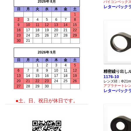
2026年 8月
バイコンベック
レターパック
日
月
火
水
木
金
土
1
2
3
4
5
6
7
8
9
10
11
12
13
14
15
16
17
18
19
20
21
22
23
24
25
26
27
28
29
30
21
2026年 9月
日
月
火
水
木
金
土
1
2
3
4
5
6
7
8
9
10
11
12
精密繰り出しル
13
14
15
16
17
18
19
1176-10
20
21
22
23
24
25
26
レンズ径：Φ21m
アプラナートレ
27
28
29
30
レターパック
●土、日、祝日が休日です。