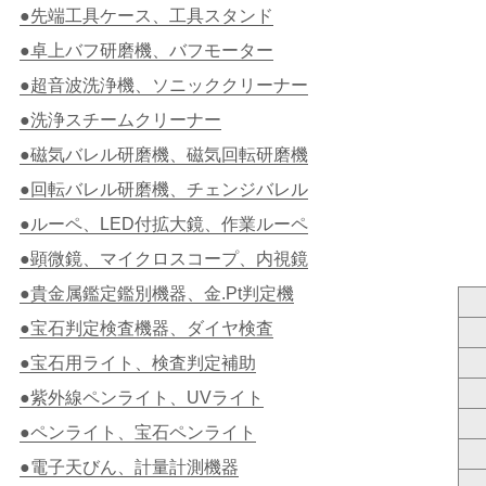
●先端工具ケース、工具スタンド
●卓上バフ研磨機、バフモーター
●超音波洗浄機、ソニッククリーナー
●洗浄スチームクリーナー
●磁気バレル研磨機、磁気回転研磨機
●回転バレル研磨機、チェンジバレル
●ルーペ、LED付拡大鏡、作業ルーペ
●顕微鏡、マイクロスコープ、内視鏡
●貴金属鑑定鑑別機器、金.Pt判定機
●宝石判定検査機器、ダイヤ検査
●宝石用ライト、検査判定補助
●紫外線ペンライト、UVライト
●ペンライト、宝石ペンライト
●電子天びん、計量計測機器