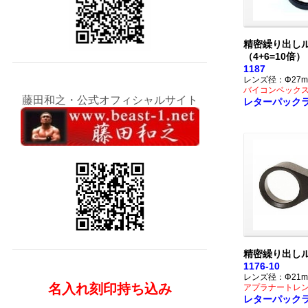
精密繰り出し
（4+6=10倍）
1187
レンズ径：Φ27m
バイコンベック
藤田和之・公式オフィシャルサイト
レターパック
精密繰り出しル
1176-10
レンズ径：Φ21m
名入れ刻印持ち込み
アプラナートレ
レターパック